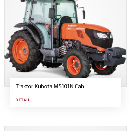
Najdete u nás širokou nabídku
traktorů různých
značek a specifikací
.
Zákazníkům se věnujeme s
individuální péčí
.
Sázíme jen na
špičkovou zemědělskou techniku
se
zárukou.
Zajišťujeme všechny služby na jednom místě -
prodej,
bazar
,
servis a náhradní díly
.
Traktor Kubota M5101N Cab
DETAIL