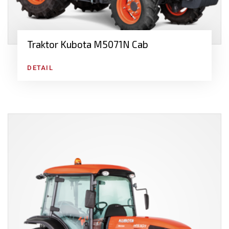
Traktor Kubota M5071N Cab
DETAIL
Monitorování, automatizace a GPS navigace
vašich traktorů
Protože jdeme s dobou, nabízíme i řadu produktů, které
zefektivňují práci v zemědělství. Kromě
telemetrických
systémů AGCOMMAND
se jedná o produkty od firmy
AGRI-PRECISION
, jejíž
monitorovací systémy
,
GPS
navigace pro zemědělství
,
autopiloty
atd. vám můžeme
vřele doporučit. Více informací o autopilotech a GPS
navigacích najdete v samostatné kategorii
Navigace a
automatizace strojů
.
Regulace emisí traktoru, ekonomie i komfortní