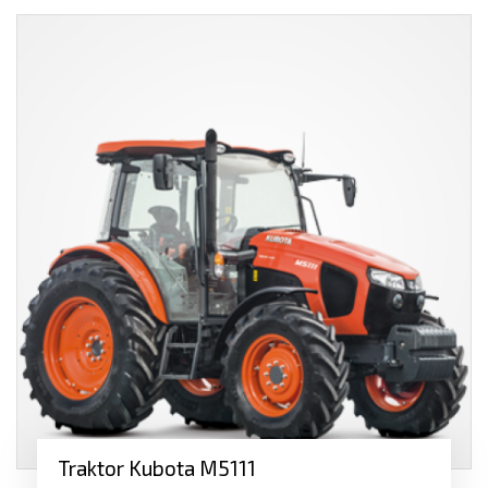
orba a práce na poli
smíšené hospodářství
lesnictví a komunální sféra
práce na sadu či na vinici
Rychlost našich traktorů
Nabízíme traktory s až 36 + 36 rychlostmi. Například
traktory s funkcí
Supercreep
se pohybují rychlostí od 160
m/h, maximální provozní rychlost traktorů je pak až 50 km/h
Traktor Kubota M5111