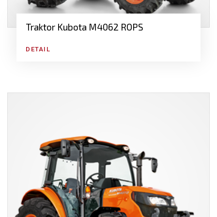
Lesní traktory
Komunální traktory
Traktor Kubota M4062 ROPS
Malotraktory
Viniční traktory
DETAIL
Zahradní traktory