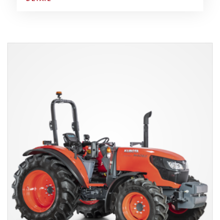
Vyvážecí vleky
Čelní nakladače
Zemědělské návěsy
Mulčovače za traktor
Štěpkovače
Dopravní technika
Postřikovače
Kultivátory
Cisterny na kejdu (fekál za traktor)
Zametací kartáče
Ostatní
Další typy traktorů v naší nabídce:
Zemědělské traktory
Traktory Valtra
Traktory Kubota