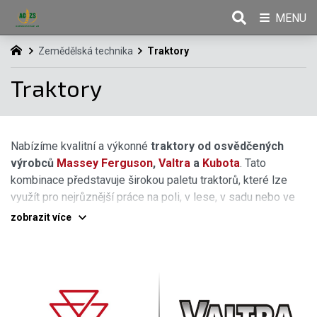
MENU
Zemědělská technika
Traktory
Traktory
Nabízíme kvalitní a výkonné
traktory od osvědčených
výrobců
Massey Ferguson
,
Valtra
a
Kubota
. Tato
kombinace představuje širokou paletu traktorů, které lze
využít pro nejrůznější práce na poli, v lese, v sadu nebo ve
vinohradu, v komunální sféře atd. V naší nabídce najdete i
zobrazit více
speciální traktory do hůře přístupných terénů a prudkých
zobrazit méně
svahů.
VÝKONNÉ, OBRATNÉ A