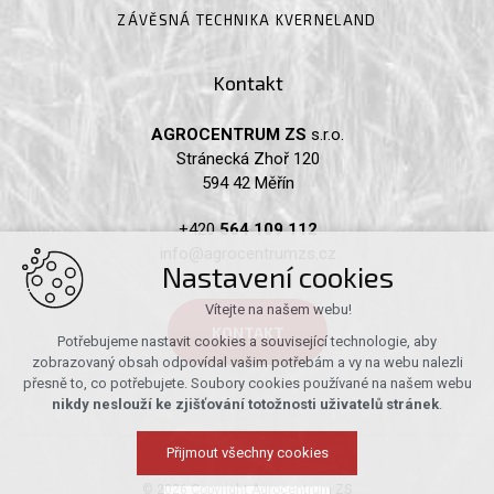
ZÁVĚSNÁ TECHNIKA KVERNELAND
Kontakt
AGROCENTRUM ZS
s.r.o.
Stránecká Zhoř 120
594 42 Měřín
+420
564 109 112
info@agrocentrumzs.cz
Nastavení cookies
Vítejte na našem webu!
KONTAKT
Potřebujeme nastavit cookies a související technologie, aby
zobrazovaný obsah odpovídal vašim potřebám a vy na webu nalezli
přesně to, co potřebujete. Soubory cookies používané na našem webu
nikdy neslouží ke zjišťování totožnosti uživatelů stránek
.
Přijmout všechny cookies
© 2026 Copyright Agrocentrum ZS