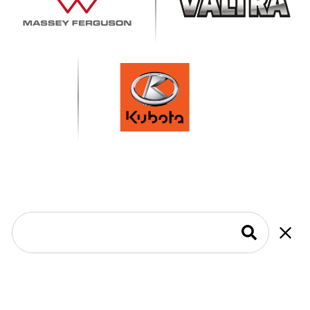
UNIVERZÁLNÍ
TRAKTORY
V naší nabídce najdete traktory s
výkonem od 68 do 370
koní
(nižší výkony najdete v kategorii
malotraktory a
komunální traktory
). Máme i
traktory s krátkým
rozvorem
, které slibují
nejlepší manévrovatelnost na
trhu
. Každý model je přizpůsoben pro
efektivní splnění
úkolu
ve své oblasti zaměření.
Široké využití traktorů Massey Ferguson, Valtra a
Kubota
Nabízené traktory
Massey Ferguson
,
Valtra
a
Kubota
jsou
vhodné pro širokou paletu aplikací, a to i v
obtížném
terénu a na strmých svazích
- zajišťují maximální výhled,
mají ochrannou konstrukci vespod traktoru, různé rozměry a
výkon. Využijete je na na mnoho čiností: