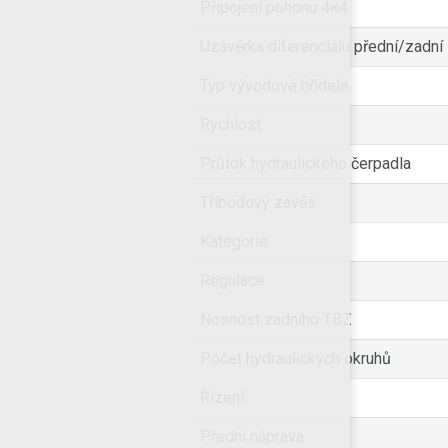
Připojení pohonu 4×4
Uzávěrka diferenciálu přední/zadní
Typ vývodové hřídele
Rychlost
Průtok hydraulického čerpadla
Tříbodový závěs
Kategorie
Regulace
Nosnost zadního TBZ
Počet hydraulických okruhů
Řízení
Přední náprava