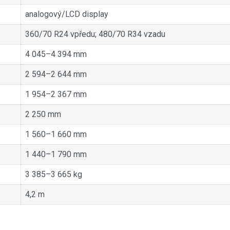
analogový/LCD display
360/70 R24 vpředu; 480/70 R34 vzadu
4 045–4 394 mm
2 594–2 644 mm
1 954–2 367 mm
2 250 mm
1 560–1 660 mm
1 440–1 790 mm
3 385–3 665 kg
4,2 m