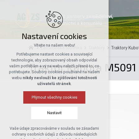
Váš partner
v zemědělství,
lesnictví a komunálu
Nastavení cookies
Vítejte na našem webu!
Zemědělská technika
Traktory
Traktory Kubo
Potřebujeme nastavit cookies a související
technologie, aby zobrazovaný obsah odpovídal
Traktor Kubota M5091
vašim potřebám a vy na webu nalezli přesně to, co
potřebujete. Soubory cookies používané na našem
webu
nikdy neslouží ke zjišťování totožnosti
uživatelů stránek
.
Přijmout všechny cookies
Nastavit
Vaše údaje zpracováváme v souladu se zásadami
Technická cookies
ochrany osobních údajů z důvodu následujících
nutná pro provozování webu