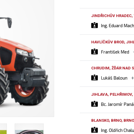
JINDŘICHŮV HRADEC,
Ing. Eduard Mac
HAVLÍČKŮV BROD, JIH
František Med
CHRUDIM, ŽĎÁR NAD S
Lukáš Baloun
JIHLAVA, PELHŘIMOV,
Bc. Jaromír Pan
BLANSKO, BRNO, BRN
Ing. Oldřich Chal