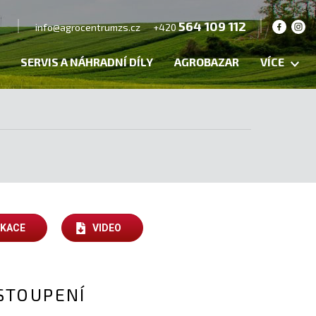
564 109 112
info@agrocentrumzs.cz
+420
SERVIS A NÁHRADNÍ DÍLY
AGROBAZAR
VÍCE
IKACE
VIDEO
STOUPENÍ