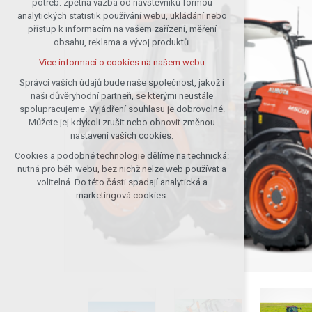
potřeb: zpětná vazba od návštěvníků formou
analytických statistik používání webu, ukládání nebo
udržení kontextu stránek (session):
přístup k informacím na vašem zařízení, měření
případná přihlášení, volby jazyka, apod.
obsahu, reklama a vývoj produktů.
Volitelná cookies
Více informací o cookies na našem webu
analytická pro anonymizované
vyhodnocení návštěvnosti
Správci vašich údajů bude naše společnost, jakož i
naši důvěryhodní partneři, se kterými neustále
marketingová cookies (Google)
spolupracujeme. Vyjádření souhlasu je dobrovolné.
Více informací o cookies na našem webu
Můžete jej kdykoli zrušit nebo obnovit změnou
nastavení vašich cookies.
Cookies a podobné technologie dělíme na technická:
Přijmout všechny cookies
nutná pro běh webu, bez nichž nelze web používat a
volitelná. Do této části spadají analytická a
Odmítnout vše
marketingová cookies.