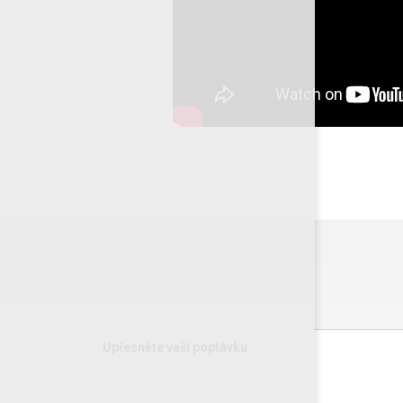
Upřesněte vaši poptávku