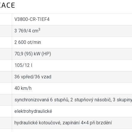
KACE
V3800-CR-TIEF4
3
3 769/4 cm
2 600 ot/min
70,9 (95) kW (HP)
105/12 l
36 vpřed/36 vzad
40 km/h
synchronizovaná 6 stupňů, 2 stupňový násobič, 3 skupin
elektrohydraulické
hydraulické kotoučové, zapínání 4×4 při brzdění