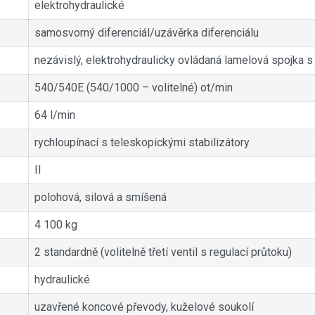
elektrohydraulické
samosvorný diferenciál/uzávěrka diferenciálu
nezávislý, elektrohydraulicky ovládaná lamelová spojka s
540/540E (540/1000 – volitelné) ot/min
64 l/min
rychloupínací s teleskopickými stabilizátory
II
polohová, silová a smíšená
4 100 kg
2 standardně (volitelně třetí ventil s regulací průtoku)
hydraulické
uzavřené koncové převody, kuželové soukolí