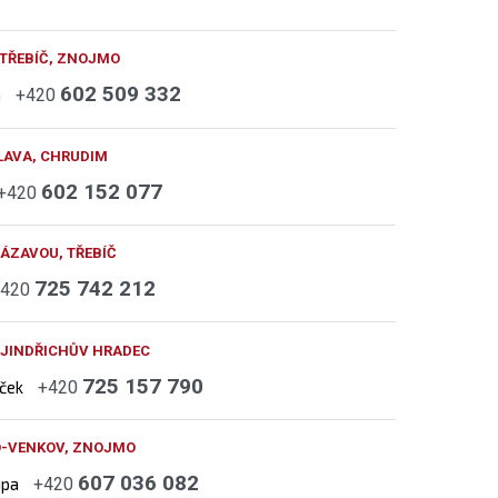
 TŘEBÍČ, ZNOJMO
602 509 332
h
+420
LAVA, CHRUDIM
602 152 077
+420
ÁZAVOU, TŘEBÍČ
725 742 212
+420
 JINDŘICHŮV HRADEC
725 157 790
áček
+420
O-VENKOV, ZNOJMO
607 036 082
upa
+420