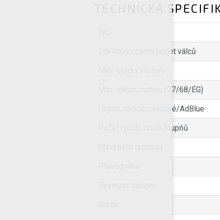
TECHNICKÁ SPECIFI
Typ
Zdvihový objem/počet válců
Max. otáčky motoru
Max. výkon motoru (97/68/EG)
Objem nádrže palivové/AdBlue
Počet rychlostních stupňů
Maximální rychlost
Převodovka
Reverzní zařízení
Brzdy