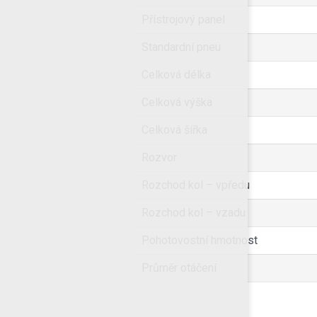
Přístrojový panel
Standardní pneu
Celková délka
Celková výška
Celková šířka
Rozvor
Rozchod kol – vpředu
Rozchod kol – vzadu
Pohotovostní hmotnost
Průměr otáčení