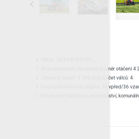
Výkon: 70,9 kW (95 HP).
Bezkonkurenční obratnost, průměr otáčení 4
Zdvihový objem: 3 769 cm3/počet válců: 4.
Počet převodových stupňů: 36 vpřed/36 vza
Univerzální traktor pro zemědělství, komunáln