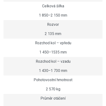
Celková šířka
1 850–2 150 mm
Rozvor
2 135 mm
Rozchod kol – vpředu
1 450–1535 mm
Rozchod kol – vzadu
1 430–1 730 mm
Pohotovostní hmotnost
2 570 kg
Průměr otáčení