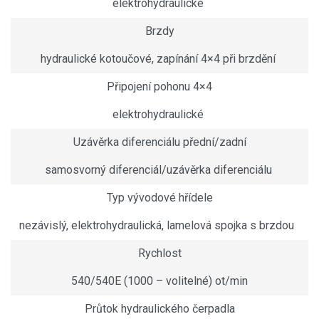
elektrohydraulické
Brzdy
hydraulické kotoučové, zapínání 4×4 při brzdění
Připojení pohonu 4×4
elektrohydraulické
Uzávěrka diferenciálu přední/zadní
samosvorný diferenciál/uzávěrka diferenciálu
Typ vývodové hřídele
nezávislý, elektrohydraulická, lamelová spojka s brzdou
Rychlost
540/540E (1000 – volitelné) ot/min
Průtok hydraulického čerpadla