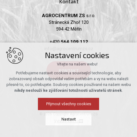
Kontakt
AGROCENTRUM ZS
s.r.o.
Stránecká Zhoř 120
594 42 Měřín
+420
564 109 112
info@agrocentrumzs.cz
Nastavení cookies
Vítejte na našem webu!
KONTAKT
Potřebujeme nastavit cookies a související technologie, aby
zobrazovaný obsah odpovídal vašim potřebám a vy na webu nalezli
přesně to, co potřebujete. Soubory cookies používané na našem webu
nikdy neslouží ke zjišťování totožnosti uživatelů stránek
.
Přijmout všechny cookies
© 2026 Copyright Agrocentrum ZS
Nastavit
Vytvořil xart.cz