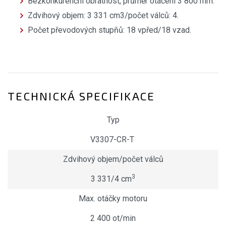
Bezkonkurenční obratnost, průměr otáčení 3 800 mm.
Zdvihový objem: 3 331 cm3/počet válců: 4.
Počet převodových stupňů: 18 vpřed/18 vzad.
TECHNICKÁ SPECIFIKACE
Typ
V3307-CR-T
Zdvihový objem/počet válců
3
3 331/4 cm
Max. otáčky motoru
2 400 ot/min