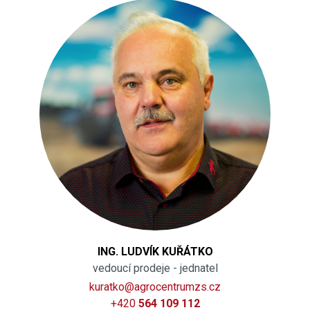
ING. LUDVÍK KUŘÁTKO
vedoucí prodeje - jednatel
kuratko@agrocentrumzs.cz
+420
564 109 112