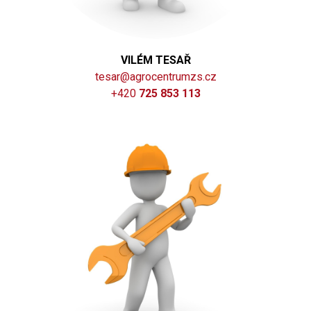
VILÉM TESAŘ
tesar@agrocentrumzs.cz
+420
725 853 113