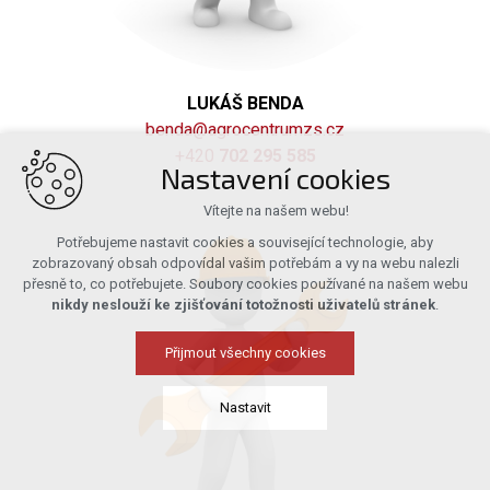
LUKÁŠ BENDA
benda@agrocentrumzs.cz
+420
702 295 585
Nastavení cookies
Vítejte na našem webu!
Potřebujeme nastavit cookies a související technologie, aby
zobrazovaný obsah odpovídal vašim potřebám a vy na webu nalezli
přesně to, co potřebujete. Soubory cookies používané na našem webu
nikdy neslouží ke zjišťování totožnosti uživatelů stránek
.
Přijmout všechny cookies
Nastavit
Technická cookies