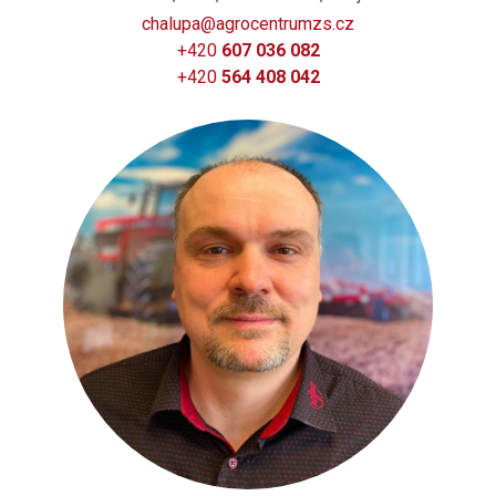
chalupa@agrocentrumzs.cz
+420
607 036 082
+420
564 408 042