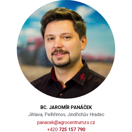
BC. JAROMÍR PANÁČEK
Jihlava, Pelhřimov, Jindřichův Hradec
panacek@agrocentrumzs.cz
+420
725 157 790