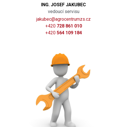
ING. JOSEF JAKUBEC
vedoucí servisu
jakubec@agrocentrumzs.cz
+420
728 861 010
+420
564 109 184