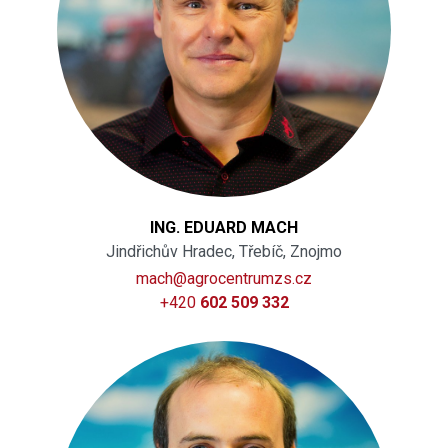
ING. EDUARD MACH
Jindřichův Hradec, Třebíč, Znojmo
mach@agrocentrumzs.cz
+420
602 509 332