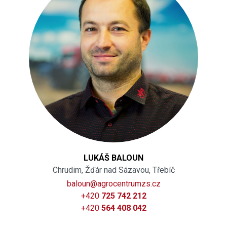
LUKÁŠ BALOUN
Chrudim, Žďár nad Sázavou, Třebíč
baloun@agrocentrumzs.cz
+420
725 742 212
+420
564 408 042