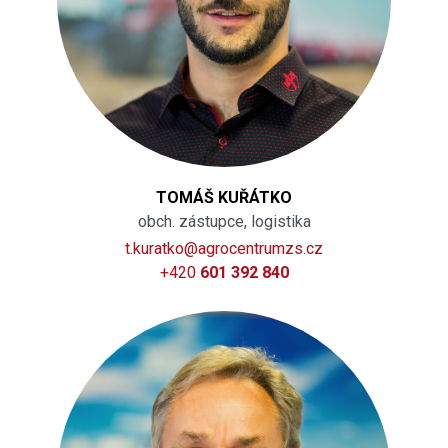
TOMÁŠ KUŘÁTKO
obch. zástupce, logistika
t.kuratko@agrocentrumzs.cz
+420
601 392 840