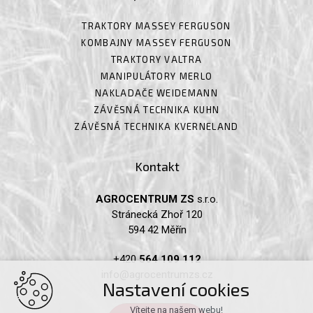
TRAKTORY MASSEY FERGUSON
KOMBAJNY MASSEY FERGUSON
TRAKTORY VALTRA
MANIPULÁTORY MERLO
NAKLADAČE WEIDEMANN
ZÁVĚSNÁ TECHNIKA KUHN
ZÁVĚSNÁ TECHNIKA KVERNELAND
Kontakt
AGROCENTRUM ZS
s.r.o.
Stránecká Zhoř 120
594 42 Měřín
+420
564 109 112
info@agrocentrumzs.cz
Nastavení cookies
Vítejte na našem webu!