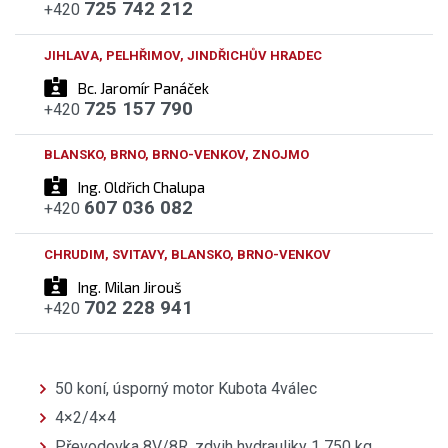
725 742 212
+420
JIHLAVA, PELHŘIMOV, JINDŘICHŮV HRADEC
Bc. Jaromír Panáček
725 157 790
+420
BLANSKO, BRNO, BRNO-VENKOV, ZNOJMO
Ing. Oldřich Chalupa
607 036 082
+420
CHRUDIM, SVITAVY, BLANSKO, BRNO-VENKOV
Ing. Milan Jirouš
702 228 941
+420
50 koní, úsporný motor Kubota 4válec
4×2/4×4
Převodovka 8V/8R, zdvih hydrauliky 1 750 kg