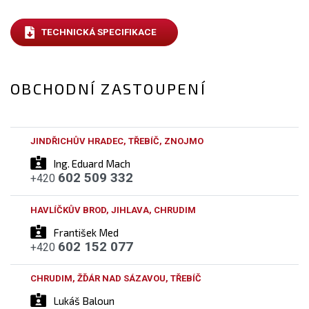
TECHNICKÁ SPECIFIKACE
OBCHODNÍ ZASTOUPENÍ
JINDŘICHŮV HRADEC, TŘEBÍČ, ZNOJMO
Ing. Eduard Mach
602 509 332
+420
HAVLÍČKŮV BROD, JIHLAVA, CHRUDIM
František Med
602 152 077
+420
CHRUDIM, ŽĎÁR NAD SÁZAVOU, TŘEBÍČ
Lukáš Baloun