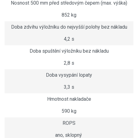
Nosnost 500 mm před středovým čepem (max. výška)
852 kg
Doba zdvihu výložníku do nejvyšší polohy bez nákladu
4,2 s
Doba spuštění výložníku bez nákladu
2,8 s
Doba vysypání lopaty
3,3 s
Hmotnost nakladače
590 kg
ROPS
ano, sklopný