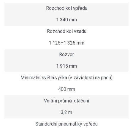
Rozchod kol vpředu
1 340 mm
Rozchod kol vzadu
1 125–1 325 mm
Rozvor
1 915 mm
Minimální světlá výška (v závislosti na pneu)
400 mm
Vnitřní průměr otáčení
3,2 m
Standardní pneumatiky vpředu