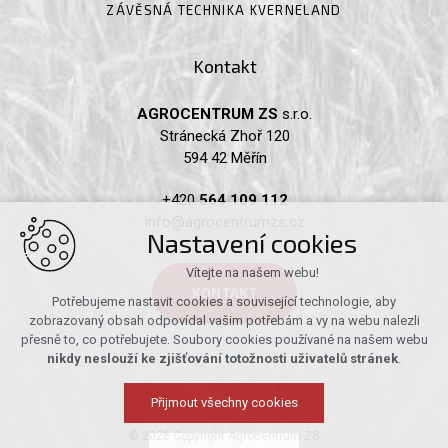
ZÁVĚSNÁ TECHNIKA KVERNELAND
Kontakt
AGROCENTRUM ZS
s.r.o.
Stránecká Zhoř 120
594 42 Měřín
+420
564 109 112
info@agrocentrumzs.cz
Nastavení cookies
Vítejte na našem webu!
KONTAKT
Potřebujeme nastavit cookies a související technologie, aby
zobrazovaný obsah odpovídal vašim potřebám a vy na webu nalezli
přesně to, co potřebujete. Soubory cookies používané na našem webu
nikdy neslouží ke zjišťování totožnosti uživatelů stránek
.
Přijmout všechny cookies
© 2026 Copyright Agrocentrum ZS