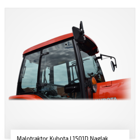
Malotraktor Kubota L1501D Naglak