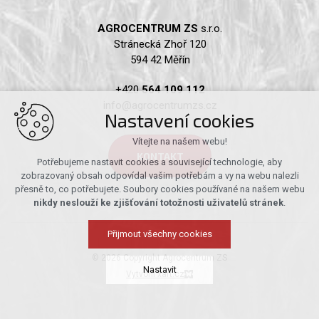
AGROCENTRUM ZS
s.r.o.
Stránecká Zhoř 120
594 42 Měřín
+420
564 109 112
info@agrocentrumzs.cz
Nastavení cookies
Vítejte na našem webu!
KONTAKT
Potřebujeme nastavit cookies a související technologie, aby
zobrazovaný obsah odpovídal vašim potřebám a vy na webu nalezli
přesně to, co potřebujete. Soubory cookies používané na našem webu
nikdy neslouží ke zjišťování totožnosti uživatelů stránek
.
Přijmout všechny cookies
© 2026 Copyright Agrocentrum ZS
Nastavit
Vytvořil xart.cz
Technická cookies