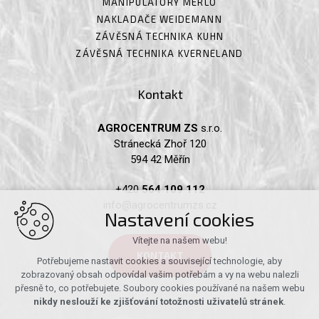
MANIPULÁTORY MERLO
NAKLADAČE WEIDEMANN
ZÁVĚSNÁ TECHNIKA KUHN
ZÁVĚSNÁ TECHNIKA KVERNELAND
Kontakt
AGROCENTRUM ZS
s.r.o.
Stránecká Zhoř 120
594 42 Měřín
+420
564 109 112
info@agrocentrumzs.cz
Nastavení cookies
Vítejte na našem webu!
KONTAKT
Potřebujeme nastavit cookies a související technologie, aby
zobrazovaný obsah odpovídal vašim potřebám a vy na webu nalezli
přesně to, co potřebujete. Soubory cookies používané na našem webu
nikdy neslouží ke zjišťování totožnosti uživatelů stránek
.