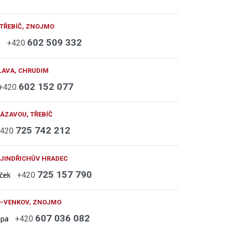
 TŘEBÍČ, ZNOJMO
602 509 332
h
+420
LAVA, CHRUDIM
602 152 077
+420
ÁZAVOU, TŘEBÍČ
725 742 212
+420
 JINDŘICHŮV HRADEC
725 157 790
áček
+420
O-VENKOV, ZNOJMO
607 036 082
upa
+420