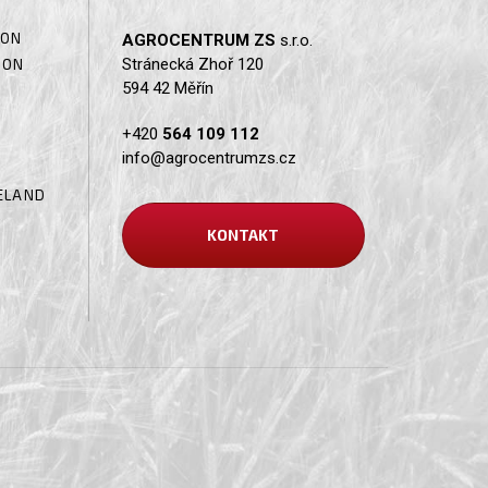
SON
AGROCENTRUM ZS
s.r.o.
Stránecká Zhoř 120
SON
594 42 Měřín
+420
564 109 112
info@agrocentrumzs.cz
ELAND
KONTAKT