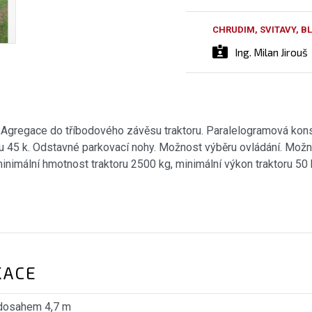
CHRUDIM, SVITAVY, 
Ing. Milan Jirouš
Agregace do tříbodového závěsu traktoru. Paralelogramová kons
 45 k. Odstavné parkovací nohy. Možnost výběru ovládání. Možn
minimální hmotnost traktoru 2500 kg, minimální výkon traktoru 50 
KACE
 dosahem 4,7 m