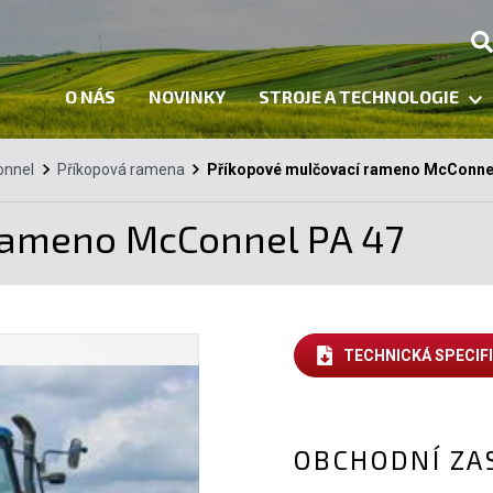
O NÁS
NOVINKY
STROJE A TECHNOLOGIE
nnel
Příkopová ramena
Příkopové mulčovací rameno McConne
rameno McConnel PA 47
TECHNICKÁ SPECIF
OBCHODNÍ ZA