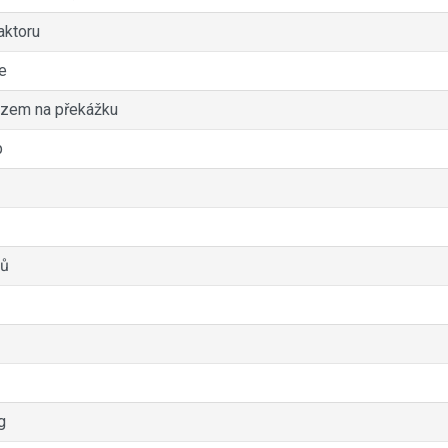
aktoru
e
razem na překážku
p
rů
g