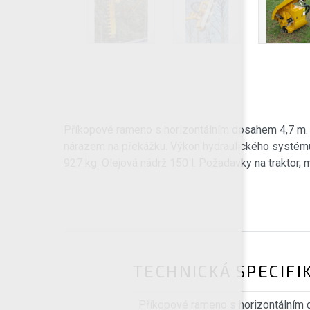
Příkopové rameno s horizontálním dosahem 4,7 m. 
nárazem na překážku. Výkon hydraulického systému
927 kg. Olejová nádrž 150 l. Požadavky na traktor, 
TECHNICKÁ SPECIFI
Příkopové rameno s horizontálním