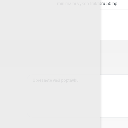
minimální výkon traktoru 50 hp
Upřesněte vaši poptávku