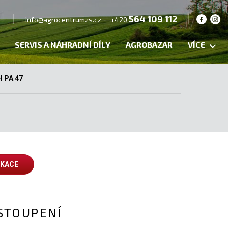
564 109 112
info@agrocentrumzs.cz
+420
SERVIS A NÁHRADNÍ DÍLY
AGROBAZAR
VÍCE
l PA 47
IKACE
STOUPENÍ