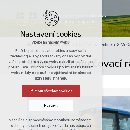
Váš partner
v zemědělství,
lesnictví a komunálu
Nastavení cookies
Vítejte na našem webu!
Zemědělská technika
Závěsná technika
McCo
Potřebujeme nastavit cookies a související
technologie, aby zobrazovaný obsah odpovídal
Příkopové mulčovací 
vašim potřebám a vy na webu nalezli přesně to, co
potřebujete. Soubory cookies používané na našem
webu
nikdy neslouží ke zjišťování totožnosti
uživatelů stránek
.
Přijmout všechny cookies
Nastavit
Vaše údaje zpracováváme v souladu se zásadami
Technická cookies
ochrany osobních údajů z důvodu následujících
nutná pro provozování webu