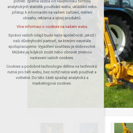
potřeb: zpětná vazba od návštěvníků formou
analytických statistik používání webu, ukládání nebo
udržení kontextu stránek (session):
přístup k informacím na vašem zařízení, měření
případná přihlášení, volby jazyka, apod.
obsahu, reklama a vývoj produktů.
Volitelná cookies
Více informací o cookies na našem webu
analytická pro anonymizované
vyhodnocení návštěvnosti
Správci vašich údajů bude naše společnost, jakož i
naši důvěryhodní partneři, se kterými neustále
marketingová cookies (Google)
spolupracujeme. Vyjádření souhlasu je dobrovolné.
Více informací o cookies na našem webu
Můžete jej kdykoli zrušit nebo obnovit změnou
nastavení vašich cookies.
Cookies a podobné technologie dělíme na technická:
Přijmout všechny cookies
nutná pro běh webu, bez nichž nelze web používat a
volitelná. Do této části spadají analytická a
Odmítnout vše
marketingová cookies.