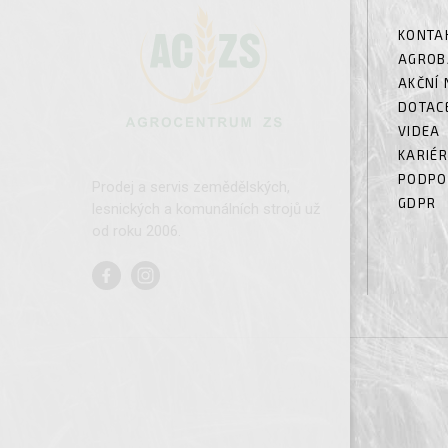
KONTA
AGROB
AKČNÍ 
DOTAC
VIDEA
KARIÉ
PODPO
Prodej a servis zemědělských,
GDPR
lesnických a komunálních strojů už
od roku 2006.