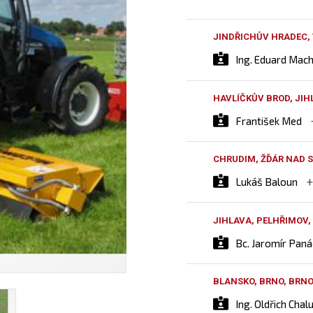
JINDŘICHŮV HRADEC,
Ing. Eduard Mac
HAVLÍČKŮV BROD, JIH
František Med
CHRUDIM, ŽĎÁR NAD S
Lukáš Baloun
JIHLAVA, PELHŘIMOV,
Bc. Jaromír Pan
BLANSKO, BRNO, BRN
Ing. Oldřich Chal