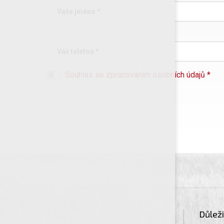
Vaše jméno *
Váš telefon *
Souhlas se zpracováním osobních údajů *
Důlež