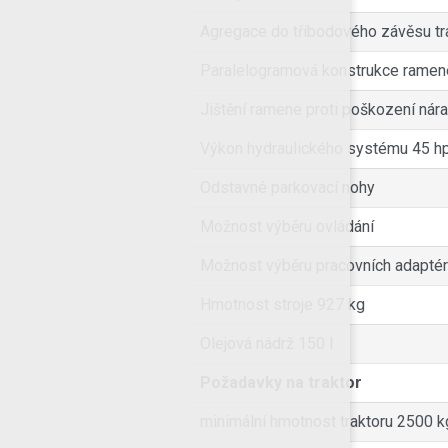
Agregace do tříbodového závěsu tr
Paralelogramová konstrukce ramen
Jištění ramene proti poškození ná
Výkon hydraulického systému 45 h
Odstavné parkovací nohy
Možnost výběru ovládání
Možnost výběru pracovních adapté
Hmotnost stroje 927 kg
Olejová nádrž 150 l
Požadavky na traktor
minimální hmotnost traktoru 2500 k