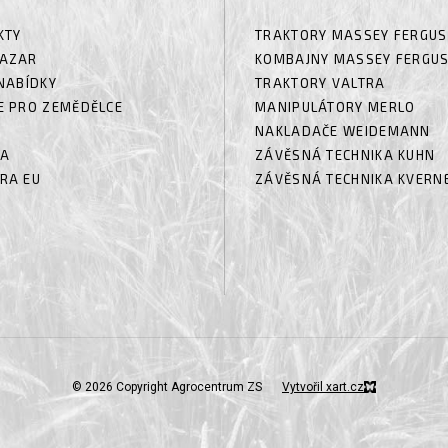
KTY
TRAKTORY MASSEY FERGU
AZAR
KOMBAJNY MASSEY FERGU
NABÍDKY
TRAKTORY VALTRA
E PRO ZEMĚDĚLCE
MANIPULÁTORY MERLO
NAKLADAČE WEIDEMANN
RA
ZÁVĚSNÁ TECHNIKA KUHN
RA EU
ZÁVĚSNÁ TECHNIKA KVERN
© 2026 Copyright Agrocentrum ZS
Vytvořil xart.cz