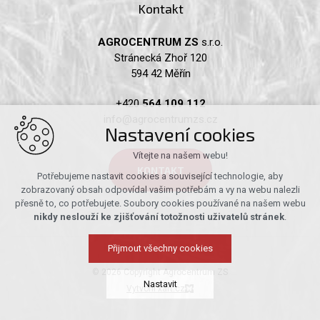
Kontakt
AGROCENTRUM ZS
s.r.o.
Stránecká Zhoř 120
594 42 Měřín
+420
564 109 112
info@agrocentrumzs.cz
Nastavení cookies
Vítejte na našem webu!
KONTAKT
Potřebujeme nastavit cookies a související technologie, aby
zobrazovaný obsah odpovídal vašim potřebám a vy na webu nalezli
přesně to, co potřebujete. Soubory cookies používané na našem webu
nikdy neslouží ke zjišťování totožnosti uživatelů stránek
.
Přijmout všechny cookies
© 2026 Copyright Agrocentrum ZS
Nastavit
Vytvořil xart.cz