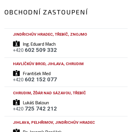
OBCHODNÍ ZASTOUPENÍ
JINDŘICHŮV HRADEC, TŘEBÍČ, ZNOJMO
Ing. Eduard Mach
602 509 332
+420
HAVLÍČKŮV BROD, JIHLAVA, CHRUDIM
František Med
602 152 077
+420
CHRUDIM, ŽĎÁR NAD SÁZAVOU, TŘEBÍČ
Lukáš Baloun
725 742 212
+420
JIHLAVA, PELHŘIMOV, JINDŘICHŮV HRADEC
Bc. Jaromír Panáček