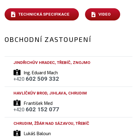
TECHNICKÁ SPECIFIKACE
VIDEO
OBCHODNÍ ZASTOUPENÍ
JINDŘICHŮV HRADEC, TŘEBÍČ, ZNOJMO
Ing. Eduard Mach
602 509 332
+420
HAVLÍČKŮV BROD, JIHLAVA, CHRUDIM
František Med
602 152 077
+420
CHRUDIM, ŽĎÁR NAD SÁZAVOU, TŘEBÍČ
Lukáš Baloun