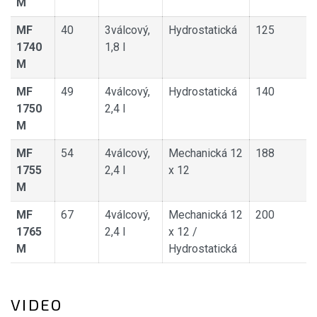
M
MF
40
3válcový,
Hydrostatická
125
1740
1,8 l
M
MF
49
4válcový,
Hydrostatická
140
1750
2,4 l
M
MF
54
4válcový,
Mechanická 12
188
1755
2,4 l
x 12
M
MF
67
4válcový,
Mechanická 12
200
1765
2,4 l
x 12 /
M
Hydrostatická
VIDEO