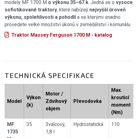
modely MF 1700 M
o výkonu 35–67 k
. Jedná se o
vysoce
sofistikované traktory
, které nabízejí
nejvyšší úroveň
výkonu, spolehlivosti a pohodlí
a se kterými snadno
provedete velké množství úkonů v zemědělství i komunálu.
Traktor Massey Ferguson 1700 M - katalog
TECHNICKÁ SPECIFIKACE
Max.
Motor /
Výkon
krouticí
Model
Zdvihový
Převodovka
(k)
moment
objem
(Nm)
MF
35
3válcový,
Hydrostatická
110
1735
1,8 l