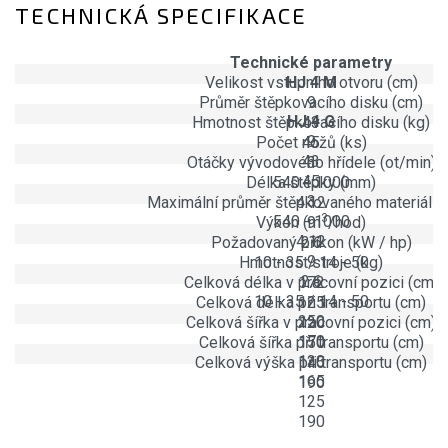
TECHNICKÁ SPECIFIKACE
Technické parametry
Velikost vstupního otvoru (cm)
HJ 4 M
Průměr štěpkovacího disku (cm)
9
HJ 4 G
Hmotnost štěpkovacího disku (kg)
43
9
Počet nožů (ks)
45
43
Otáčky vývodového hřídele (ot/min)
3
45
Délka štěpky (mm)
540 - 1000
3
Maximální průměr štěpkovaného materiálů 
4.12
3
540 - 1000
Výkon (m
9
/hod)
4.12
Požadovaný příkon (kW / hp)
2.6
9
Hmotnost stroje (kg)
10 - 35 / 14 - 50
2.6
Celková délka v pracovní pozici (cm)
172
10 - 35 / 14 - 50
Celková délka při transportu (cm)
125
250
Celková šířka v pracovní pozici (cm)
120
170
Celková šířka při transportu (cm)
150
120
Celková výška při transportu (cm)
145
165
190
125
190