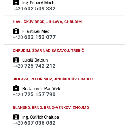
Ing. Eduard Mach
602 509 332
+420
HAVLÍČKŮV BROD, JIHLAVA, CHRUDIM
František Med
602 152 077
+420
CHRUDIM, ŽĎÁR NAD SÁZAVOU, TŘEBÍČ
Lukáš Baloun
725 742 212
+420
JIHLAVA, PELHŘIMOV, JINDŘICHŮV HRADEC
Bc. Jaromír Panáček
725 157 790
+420
BLANSKO, BRNO, BRNO-VENKOV, ZNOJMO
Ing. Oldřich Chalupa
607 036 082
+420