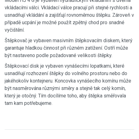
Model HJ 4 G je vybaven hydraulickým vkládáním s dvěma
vkládacími válci. Vkládací válce pracují při stejné rychlosti a
usnadňují vkládání a zajišťují rovnoměrnou štěpku. Zároveň v
případě ucpání je možné použít zpětný chod pro snadné
vyčištění.
Štěpkovač je vybaven masivním štěpkovacím diskem, který
garantuje hladkou činnost při různém zatížení. Ostří může
být nastaveno podle požadované velikosti štěpky.
Štěpkovací disk je vybaven vynášecími lopatkami, které
usnadňují rozhození štěpky do volného prostoru nebo do
jakéhokoliv kontejneru. Koncovka vynášecího komínu může
být nasměrována různými směry a stejně tak celý komín,
který je otočný. Tím docílíme toho, aby štěpka směřovala
tam kam potřebujeme.