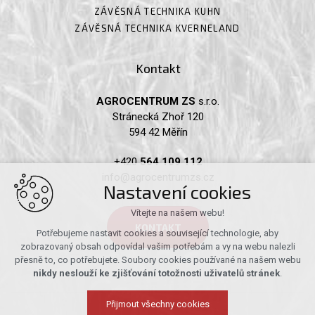
ZÁVĚSNÁ TECHNIKA KUHN
ZÁVĚSNÁ TECHNIKA KVERNELAND
Kontakt
AGROCENTRUM ZS
s.r.o.
Stránecká Zhoř 120
594 42 Měřín
+420
564 109 112
info@agrocentrumzs.cz
Nastavení cookies
Vítejte na našem webu!
KONTAKT
Potřebujeme nastavit cookies a související technologie, aby
zobrazovaný obsah odpovídal vašim potřebám a vy na webu nalezli
přesně to, co potřebujete. Soubory cookies používané na našem webu
nikdy neslouží ke zjišťování totožnosti uživatelů stránek
.
Přijmout všechny cookies