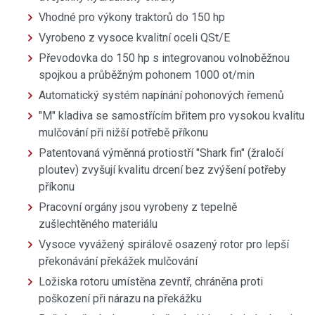
Vhodné pro výkony traktorů do 150 hp
Vyrobeno z vysoce kvalitní oceli QSt/E
Převodovka do 150 hp s integrovanou volnoběžnou
spojkou a průběžným pohonem 1000 ot/min
Automatický systém napínání pohonových řemenů
"M" kladiva se samostřícím břitem pro vysokou kvalitu
mulčování při nižší potřebě příkonu
Patentovaná výměnná protiostří "Shark fin" (žraločí
ploutev) zvyšují kvalitu drcení bez zvýšení potřeby
příkonu
Pracovní orgány jsou vyrobeny z tepelně
zušlechtěného materiálu
Vysoce vyvážený spirálově osazený rotor pro lepší
překonávání překážek mulčování
Ložiska rotoru umístěna zevntř, chráněna proti
poškození při nárazu na překážku