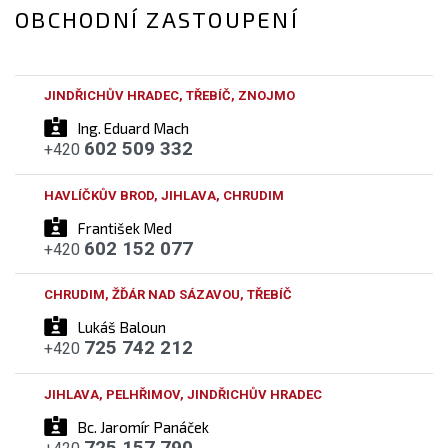
OBCHODNÍ ZASTOUPENÍ
JINDŘICHŮV HRADEC, TŘEBÍČ, ZNOJMO
Ing. Eduard Mach
602 509 332
+420
HAVLÍČKŮV BROD, JIHLAVA, CHRUDIM
František Med
602 152 077
+420
CHRUDIM, ŽĎÁR NAD SÁZAVOU, TŘEBÍČ
Lukáš Baloun
725 742 212
+420
JIHLAVA, PELHŘIMOV, JINDŘICHŮV HRADEC
Bc. Jaromír Panáček
725 157 790