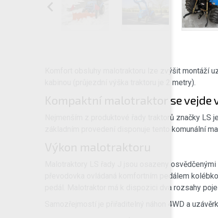
Komfort obsluhy malotraktoru lze zvýšit montáží uz
kabinou (průjezdní výška traktoru je 2 metry).
Kompaktní malotraktor se vejde 
Nejmenším z produktové řady traktorů značky LS je 
základním provedení disponuje tento komunální malo
Výkon malotraktoru
Malotraktory LS řady J jsou osazeny osvědčenými
převodovka ovládaná komfortním pedálem kolébkové
pedál. Malotraktor má k dispozici dva rozsahy poj
Samozřejmostí je přiřaditelný náhon 4WD a uzávěrka