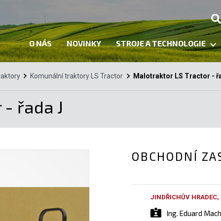
O NÁS
NOVINKY
STROJE A TECHNOLOGIE
raktory
Komunální traktory LS Tractor
Malotraktor LS Tractor - ř
 - řada J
OBCHODNÍ ZA
JINDŘICHŮV HRADEC,
Ing. Eduard Mac