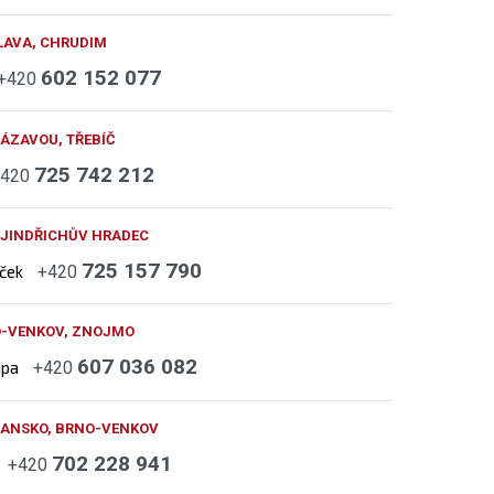
LAVA, CHRUDIM
602 152 077
+420
ÁZAVOU, TŘEBÍČ
725 742 212
+420
 JINDŘICHŮV HRADEC
725 157 790
áček
+420
O-VENKOV, ZNOJMO
607 036 082
upa
+420
BLANSKO, BRNO-VENKOV
702 228 941
+420