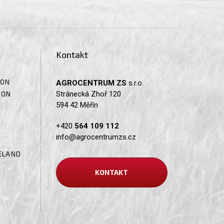
Kontakt
SON
AGROCENTRUM ZS
s.r.o.
Stránecká Zhoř 120
SON
594 42 Měřín
+420
564 109 112
info@agrocentrumzs.cz
ELAND
KONTAKT