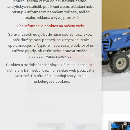
potřeb: zpětná vazba od návštěvníků formou
analytických statistik používání webu, ukládání nebo
udržení kontextu stránek (session):
přístup k informacím na vašem zařízení, měření
případná přihlášení, volby jazyka, apod.
obsahu, reklama a vývoj produktů.
Volitelná cookies
Více informací o cookies na našem webu
analytická pro anonymizované
vyhodnocení návštěvnosti
Správci vašich údajů bude naše společnost, jakož i
naši důvěryhodní partneři, se kterými neustále
marketingová cookies (Google)
spolupracujeme. Vyjádření souhlasu je dobrovolné.
Více informací o cookies na našem webu
Můžete jej kdykoli zrušit nebo obnovit změnou
nastavení vašich cookies.
Cookies a podobné technologie dělíme na technická:
Přijmout všechny cookies
nutná pro běh webu, bez nichž nelze web používat a
volitelná. Do této části spadají analytická a
Odmítnout vše
marketingová cookies.