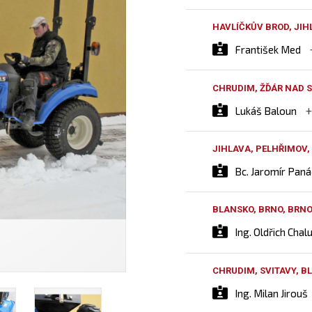
HAVLÍČKŮV BROD, JIH
František Med
CHRUDIM, ŽĎÁR NAD S
Lukáš Baloun
JIHLAVA, PELHŘIMOV,
Bc. Jaromír Pan
BLANSKO, BRNO, BRN
Ing. Oldřich Chal
CHRUDIM, SVITAVY, 
Ing. Milan Jirouš