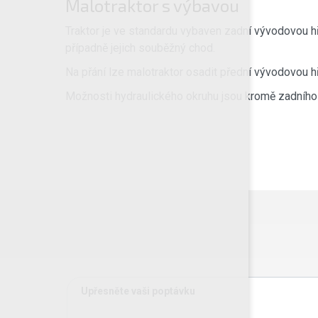
Malotraktor s výbavou
Traktor je ve standardu vybaven zadní vývodovou hř
případně jejich souběžný chod.
Na přání lze malotraktor osadit přední vývodovou 
Možnosti hydraulického okruhu jsou kromě zadního 
Upřesněte vaši poptávku