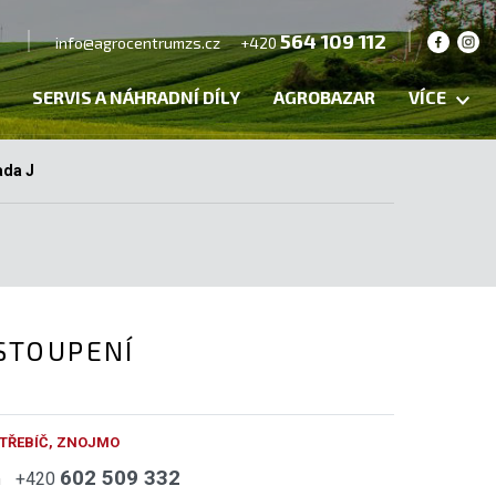
564 109 112
info@agrocentrumzs.cz
+420
SERVIS A NÁHRADNÍ DÍLY
AGROBAZAR
VÍCE
ada J
STOUPENÍ
 TŘEBÍČ, ZNOJMO
602 509 332
h
+420