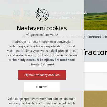
Váš partner
v zemědělství,
lesnictví a komunálu
Nastavení cookies
Vítejte na našem webu!
Komunální technika
Malotraktory a komunální t
Potřebujeme nastavit cookies a související
technologie, aby zobrazovaný obsah odpovídal
Malotraktor LS Tractor
vašim potřebám a vy na webu nalezli přesně to, co
potřebujete. Soubory cookies používané na našem
webu
nikdy neslouží ke zjišťování totožnosti
uživatelů stránek
.
Přijmout všechny cookies
Nastavit
Vaše údaje zpracováváme v souladu se zásadami
Technická cookies
ochrany osobních údajů z důvodu následujících
nutná pro provozování webu