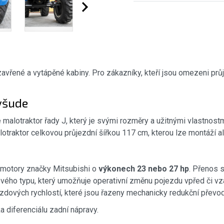
avřené a vytápěné kabiny. Pro zákazníky, kteří jsou omezeni pr
všude
malotraktor řady J, který je svými rozměry a užitnými vlastnostmi
traktor celkovou průjezdní šířkou 117 cm, kterou lze montáží al
 motory značky Mitsubishi o
výkonech 23 nebo 27 hp
. Přenos s
ho typu, který umožňuje operativní změnu pojezdu vpřed či vza
ezdových rychlostí, které jsou řazeny mechanicky redukční převo
 diferenciálu zadní nápravy.