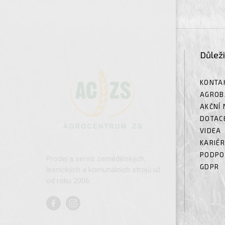
Důlež
KONTA
AGROB
AKČNÍ 
DOTAC
VIDEA
KARIÉ
PODPO
Prodej a servis zemědělských,
GDPR
lesnických a komunálních strojů už
od roku 2006.