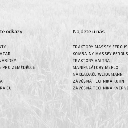
ité odkazy
Najdete u nás
KTY
TRAKTORY MASSEY FERGU
AZAR
KOMBAJNY MASSEY FERGU
NABÍDKY
TRAKTORY VALTRA
E PRO ZEMĚDĚLCE
MANIPULÁTORY MERLO
NAKLADAČE WEIDEMANN
RA
ZÁVĚSNÁ TECHNIKA KUHN
RA EU
ZÁVĚSNÁ TECHNIKA KVERN