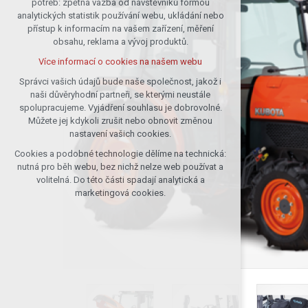
potřeb: zpětná vazba od návštěvníků formou
analytických statistik používání webu, ukládání nebo
udržení kontextu stránek (session):
přístup k informacím na vašem zařízení, měření
případná přihlášení, volby jazyka, apod.
obsahu, reklama a vývoj produktů.
Volitelná cookies
Více informací o cookies na našem webu
analytická pro anonymizované
vyhodnocení návštěvnosti
Správci vašich údajů bude naše společnost, jakož i
naši důvěryhodní partneři, se kterými neustále
marketingová cookies (Google)
spolupracujeme. Vyjádření souhlasu je dobrovolné.
Více informací o cookies na našem webu
Můžete jej kdykoli zrušit nebo obnovit změnou
nastavení vašich cookies.
Cookies a podobné technologie dělíme na technická:
Přijmout všechny cookies
nutná pro běh webu, bez nichž nelze web používat a
volitelná. Do této části spadají analytická a
Odmítnout vše
marketingová cookies.