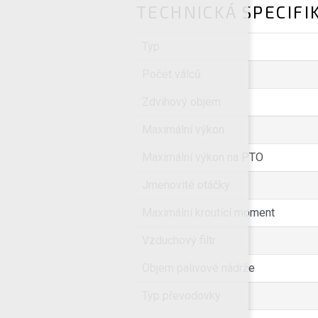
TECHNICKÁ SPECIFI
Typ
Počet válců
Zdvihový objem
Maximální výkon
Maximální výkon na PTO
Jmenovité otáčky
Maximální kroutící moment
Vzduchový filtr
Objem palivové nádrže
Typ převodovky