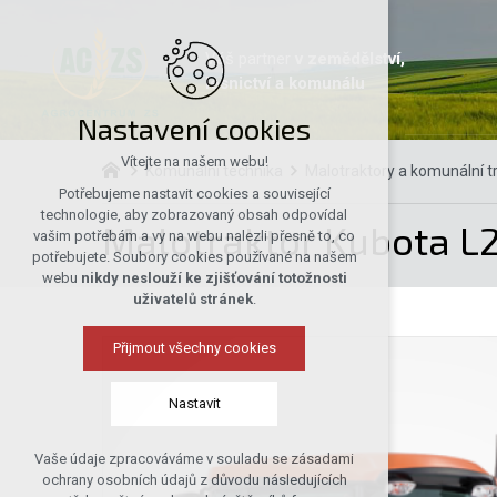
Váš partner
v zemědělství,
lesnictví a komunálu
Nastavení cookies
Vítejte na našem webu!
Komunální technika
Malotraktory a komunální t
Potřebujeme nastavit cookies a související
technologie, aby zobrazovaný obsah odpovídal
Malotraktor Kubota L
vašim potřebám a vy na webu nalezli přesně to, co
potřebujete. Soubory cookies používané na našem
webu
nikdy neslouží ke zjišťování totožnosti
uživatelů stránek
.
Přijmout všechny cookies
Nastavit
Vaše údaje zpracováváme v souladu se zásadami
Technická cookies
ochrany osobních údajů z důvodu následujících
nutná pro provozování webu