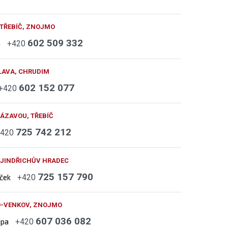
 TŘEBÍČ, ZNOJMO
602 509 332
h
+420
LAVA, CHRUDIM
602 152 077
+420
ÁZAVOU, TŘEBÍČ
725 742 212
+420
 JINDŘICHŮV HRADEC
725 157 790
áček
+420
O-VENKOV, ZNOJMO
607 036 082
upa
+420