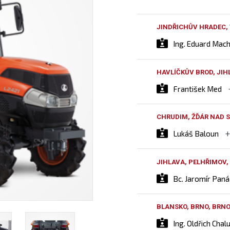
JINDŘICHŮV HRADEC,
Ing. Eduard Mac
HAVLÍČKŮV BROD, JIH
František Med
CHRUDIM, ŽĎÁR NAD S
Lukáš Baloun
JIHLAVA, PELHŘIMOV,
Bc. Jaromír Pan
BLANSKO, BRNO, BRN
Ing. Oldřich Chal