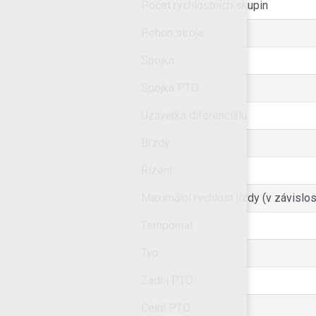
Počet rychlostních skupin
Pohon stroje
Spojka
Spojka PTO
Uzávěrka diferenciálu
Brzdy
Řízení
Maximální rychlost jízdy (v závislo
Tempomat
Typ
Zadní PTO
Čelní PTO