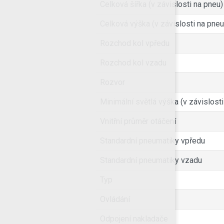
Celková šířka (v závislosti na pneu)
Celková výška (v závislosti na pneu
Rozchod kol vpředu
Rozchod kol vzadu
Rozvor
Minimální světlá výška (v závislosti
Vnitřní průměr otáčení
Standardní pneumatiky vpředu
Standardní pneumatiky vzadu
Typ
Ovládání
Odpojení nakladače