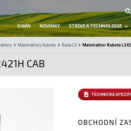
O NÁS
NOVINKY
STROJE A TECHNOLOGIE
raktory
Malotraktory Kubota
Řada L2
Malotraktor Kubota L24
2421H CAB
TECHNICKÁ SPECIF
OBCHODNÍ ZA