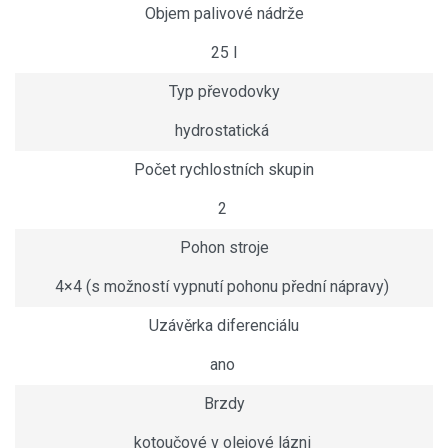
Objem palivové nádrže
25 l
Typ převodovky
hydrostatická
Počet rychlostních skupin
2
Pohon stroje
4×4 (s možností vypnutí pohonu přední nápravy)
Uzávěrka diferenciálu
ano
Brzdy
kotoučové v olejové lázni