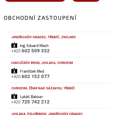
OBCHODNÍ ZASTOUPENÍ
JINDŘICHŮV HRADEC, TŘEBÍČ, ZNOJMO
Ing. Eduard Mach
602 509 332
+420
HAVLÍČKŮV BROD, JIHLAVA, CHRUDIM
František Med
602 152 077
+420
CHRUDIM, ŽĎÁR NAD SÁZAVOU, TŘEBÍČ
Lukáš Baloun
725 742 212
+420
JIHLAVA, PELHŘIMOV, JINDŘICHŮV HRADEC