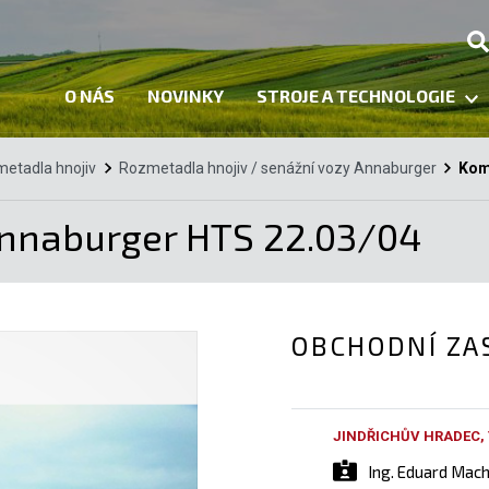
O NÁS
NOVINKY
STROJE A TECHNOLOGIE
etadla hnojiv
Rozmetadla hnojiv / senážní vozy Annaburger
Kom
nnaburger HTS 22.03/04
OBCHODNÍ ZA
JINDŘICHŮV HRADEC,
Ing. Eduard Mac