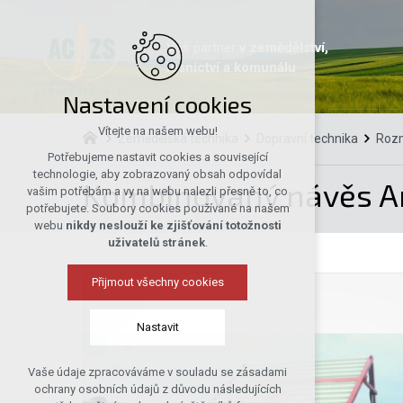
Váš partner
v zemědělství,
lesnictví a komunálu
Nastavení cookies
Vítejte na našem webu!
Zemědělská technika
Dopravní technika
Rozm
Potřebujeme nastavit cookies a související
technologie, aby zobrazovaný obsah odpovídal
Kombinovaný návěs A
vašim potřebám a vy na webu nalezli přesně to, co
potřebujete. Soubory cookies používané na našem
webu
nikdy neslouží ke zjišťování totožnosti
uživatelů stránek
.
Přijmout všechny cookies
Nastavit
Vaše údaje zpracováváme v souladu se zásadami
Technická cookies
ochrany osobních údajů z důvodu následujících
nutná pro provozování webu