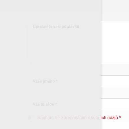
Upřesněte vaši poptávku
Vaše jméno *
Váš telefon *
Souhlas se zpracováním osobních údajů *