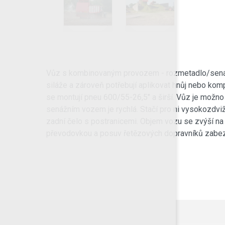
Vůz s kombinovaným provozem - rozmetadlo/senážní
siláže a zároveň potřebují aplikovat hnůj nebo k
se montují pneu 600/55-26,5" a širší. Vůz je mož
senážním vozem je rychlá. Stačí pro ni vysokozdviž
zadní čelo s postranicemi. Objem vozu se zvýší na 
převodovkou a posuv řetězových dopravníků zabezp