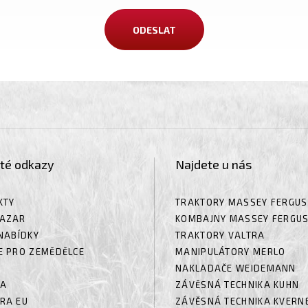
ité odkazy
Najdete u nás
KTY
TRAKTORY MASSEY FERGU
AZAR
KOMBAJNY MASSEY FERGU
NABÍDKY
TRAKTORY VALTRA
E PRO ZEMĚDĚLCE
MANIPULÁTORY MERLO
NAKLADAČE WEIDEMANN
RA
ZÁVĚSNÁ TECHNIKA KUHN
RA EU
ZÁVĚSNÁ TECHNIKA KVERN