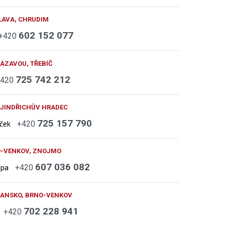
LAVA, CHRUDIM
602 152 077
+420
ÁZAVOU, TŘEBÍČ
725 742 212
+420
 JINDŘICHŮV HRADEC
725 157 790
áček
+420
O-VENKOV, ZNOJMO
607 036 082
upa
+420
BLANSKO, BRNO-VENKOV
702 228 941
+420