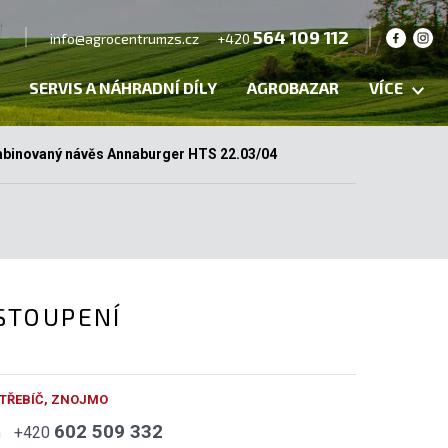
564 109 112
info@agrocentrumzs.cz
+420
SERVIS A NÁHRADNÍ DÍLY
AGROBAZAR
VÍCE
binovaný návěs Annaburger HTS 22.03/04
STOUPENÍ
 TŘEBÍČ, ZNOJMO
602 509 332
h
+420