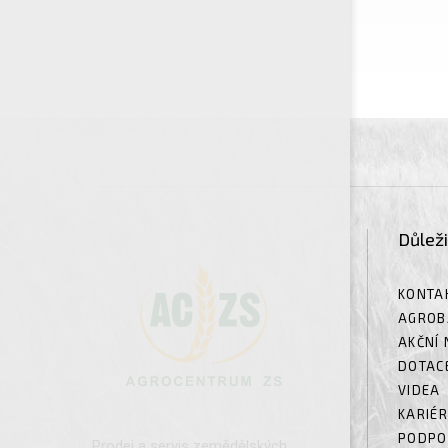
Důlež
KONTA
AGROB
AKČNÍ 
DOTAC
VIDEA
KARIÉ
PODPO
Prodej a servis zemědělských,