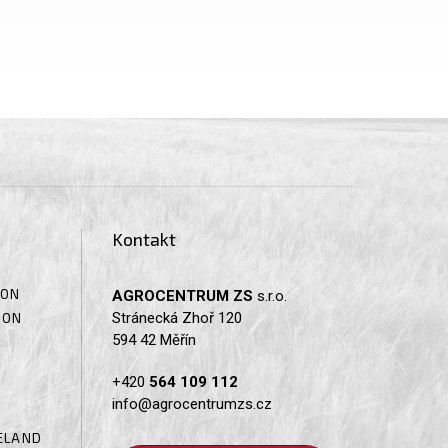
Kontakt
SON
AGROCENTRUM ZS
s.r.o.
Stránecká Zhoř 120
SON
594 42 Měřín
+420
564 109 112
info@agrocentrumzs.cz
ELAND