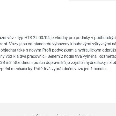
 vůz - typ HTS 22.03/04 je vhodný pro podniky v podhorských 
ompost. Vozy jsou ve standardu vybaveny kloubovými výkyvnými n
no objednat také s novým Profi podvozkem a hydraulickým odpr
ný vozík a dva pracovníci. Během 2 hodin trvá výměna. Rozmetací
38 m3. Standardní posun dopravníků je zajištěn hydraulicky, na
ečit mechanicky. Poté trvá vyprázdnění vozu jen 1 minutu.