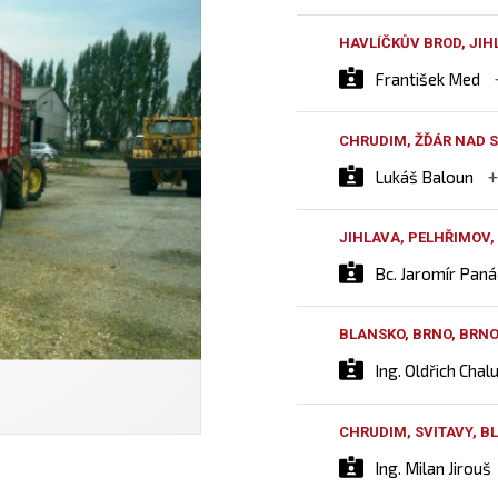
HAVLÍČKŮV BROD, JIH
František Med
CHRUDIM, ŽĎÁR NAD S
Lukáš Baloun
JIHLAVA, PELHŘIMOV,
Bc. Jaromír Pan
BLANSKO, BRNO, BRN
Ing. Oldřich Chal
CHRUDIM, SVITAVY, 
Ing. Milan Jirouš