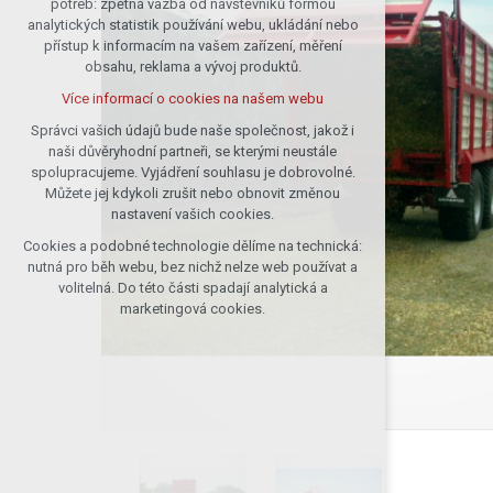
potřeb: zpětná vazba od návštěvníků formou
analytických statistik používání webu, ukládání nebo
udržení kontextu stránek (session):
přístup k informacím na vašem zařízení, měření
případná přihlášení, volby jazyka, apod.
obsahu, reklama a vývoj produktů.
Volitelná cookies
Více informací o cookies na našem webu
analytická pro anonymizované
vyhodnocení návštěvnosti
Správci vašich údajů bude naše společnost, jakož i
naši důvěryhodní partneři, se kterými neustále
marketingová cookies (Google)
spolupracujeme. Vyjádření souhlasu je dobrovolné.
Více informací o cookies na našem webu
Můžete jej kdykoli zrušit nebo obnovit změnou
nastavení vašich cookies.
Cookies a podobné technologie dělíme na technická:
Přijmout všechny cookies
nutná pro běh webu, bez nichž nelze web používat a
volitelná. Do této části spadají analytická a
Odmítnout vše
marketingová cookies.