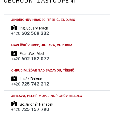
OBCHODNÍ ZASTOUPENÍ
JINDŘICHŮV HRADEC, TŘEBÍČ, ZNOJMO
Ing. Eduard Mach
602 509 332
+420
HAVLÍČKŮV BROD, JIHLAVA, CHRUDIM
František Med
602 152 077
+420
CHRUDIM, ŽĎÁR NAD SÁZAVOU, TŘEBÍČ
Lukáš Baloun
725 742 212
+420
JIHLAVA, PELHŘIMOV, JINDŘICHŮV HRADEC
Bc. Jaromír Panáček
725 157 790
+420