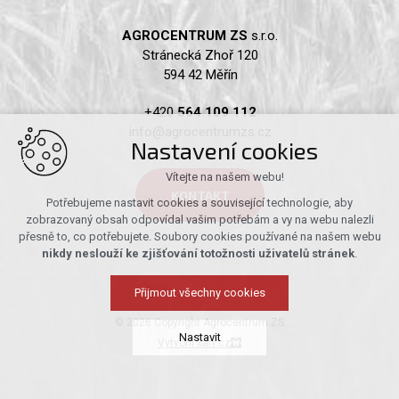
AGROCENTRUM ZS
s.r.o.
Stránecká Zhoř 120
594 42 Měřín
+420
564 109 112
info@agrocentrumzs.cz
Nastavení cookies
Vítejte na našem webu!
KONTAKT
Potřebujeme nastavit cookies a související technologie, aby
zobrazovaný obsah odpovídal vašim potřebám a vy na webu nalezli
přesně to, co potřebujete. Soubory cookies používané na našem webu
nikdy neslouží ke zjišťování totožnosti uživatelů stránek
.
Přijmout všechny cookies
© 2026 Copyright Agrocentrum ZS
Nastavit
Vytvořil xart.cz
Technická cookies