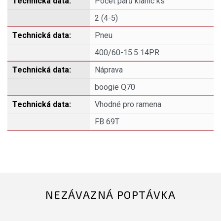
Počet párů klanic ks
2 (4-5)
Pneu
400/60-15.5 14PR
Náprava
boogie Q70
Vhodné pro ramena
FB 69T
NEZÁVAZNÁ POPTÁVKA