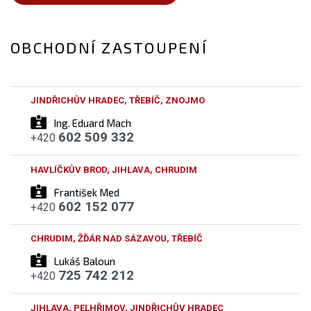
OBCHODNÍ ZASTOUPENÍ
JINDŘICHŮV HRADEC, TŘEBÍČ, ZNOJMO
Ing. Eduard Mach
602 509 332
+420
HAVLÍČKŮV BROD, JIHLAVA, CHRUDIM
František Med
602 152 077
+420
CHRUDIM, ŽĎÁR NAD SÁZAVOU, TŘEBÍČ
Lukáš Baloun
725 742 212
+420
JIHLAVA, PELHŘIMOV, JINDŘICHŮV HRADEC