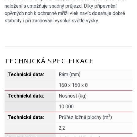
naložení a umožňuje snadný průjezd. Díky připevnění
opěrných noh k ochranné mříži vlek navíc dosahuje dobré
stability i při zachování vysoké světlé výšky.
TECHNICKÁ SPECIFIKACE
Rám (mm)
160 x 160 x 8
Nosnost (kg)
10 000
2
Průřez ložné plochy (m
)
2,2