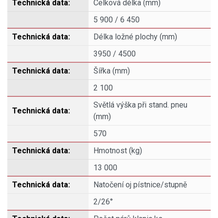
Celková délka (mm)
5 900 / 6 450
Délka ložné plochy (mm)
3950 / 4500
Šířka (mm)
2 100
Světlá výška při stand. pneu
(mm)
570
Hmotnost (kg)
13 000
Natočení oj pístnice/stupně
2/26°