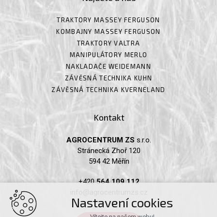
TRAKTORY MASSEY FERGUSON
KOMBAJNY MASSEY FERGUSON
TRAKTORY VALTRA
MANIPULÁTORY MERLO
NAKLADAČE WEIDEMANN
ZÁVĚSNÁ TECHNIKA KUHN
ZÁVĚSNÁ TECHNIKA KVERNELAND
Kontakt
AGROCENTRUM ZS
s.r.o.
Stránecká Zhoř 120
594 42 Měřín
+420
564 109 112
info@agrocentrumzs.cz
Nastavení cookies
Vítejte na našem webu!