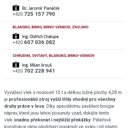
Bc. Jaromír Panáček
725 157 790
+420
BLANSKO, BRNO, BRNO-VENKOV, ZNOJMO
Ing. Oldřich Chalupa
607 036 082
+420
CHRUDIM, SVITAVY, BLANSKO, BRNO-VENKOV
Ing. Milan Jirouš
702 228 941
+420
Vyvážecí vlek s nosností 10 t a délkou ložné plochy 4,28 m
je
profesionální stroj vyšší třídy
vhodný pro všechny
druhy práce v lese
. Díky speciálnímu zavěšení boogie
náprav, které jsou lehce posunuty vzad, dokáže tento
vlek
snadno překonat i nejtěžší překážky
. Páteřová
konstrukce rámu předchází prasknutí ve sváru i při plném