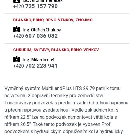
725 157 790
+420
BLANSKO, BRNO, BRNO-VENKOV, ZNOJMO
Ing. Oldřich Chalupa
607 036 082
+420
CHRUDIM, SVITAVY, BLANSKO, BRNO-VENKOV
Ing. Milan Jirouš
702 228 941
+420
Výměnný systém MultiLandPlus HTS 29.79 patří k tomu
největšímu z dopravní techniky pro zemědělství.
Třínápravový podvozek s přední a zadní řiditelnou nápravou
a přední nápravou zvedatelnou . Vedle základních kol s
ráfkem 22,5" lze na podvozek namontovat větší kola s
ráfkem 26,5". Také tento podvozek je vybaven Profi
podvozkem s hydraulickým odpružením kol a hydraulicky