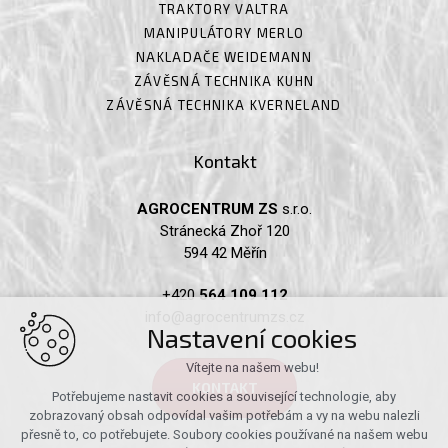
TRAKTORY VALTRA
MANIPULÁTORY MERLO
NAKLADAČE WEIDEMANN
ZÁVĚSNÁ TECHNIKA KUHN
ZÁVĚSNÁ TECHNIKA KVERNELAND
Kontakt
AGROCENTRUM ZS
s.r.o.
Stránecká Zhoř 120
594 42 Měřín
+420
564 109 112
info@agrocentrumzs.cz
Nastavení cookies
Vítejte na našem webu!
KONTAKT
Potřebujeme nastavit cookies a související technologie, aby
zobrazovaný obsah odpovídal vašim potřebám a vy na webu nalezli
přesně to, co potřebujete. Soubory cookies používané na našem webu