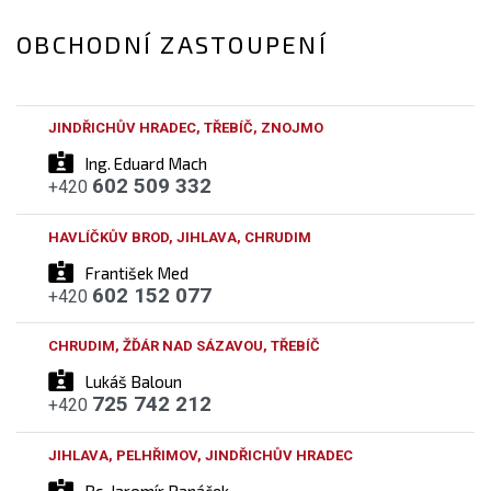
OBCHODNÍ ZASTOUPENÍ
JINDŘICHŮV HRADEC, TŘEBÍČ, ZNOJMO
Ing. Eduard Mach
602 509 332
+420
HAVLÍČKŮV BROD, JIHLAVA, CHRUDIM
František Med
602 152 077
+420
CHRUDIM, ŽĎÁR NAD SÁZAVOU, TŘEBÍČ
Lukáš Baloun
725 742 212
+420
JIHLAVA, PELHŘIMOV, JINDŘICHŮV HRADEC
Bc. Jaromír Panáček