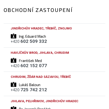
OBCHODNÍ ZASTOUPENÍ
JINDŘICHŮV HRADEC, TŘEBÍČ, ZNOJMO
Ing. Eduard Mach
602 509 332
+420
HAVLÍČKŮV BROD, JIHLAVA, CHRUDIM
František Med
602 152 077
+420
CHRUDIM, ŽĎÁR NAD SÁZAVOU, TŘEBÍČ
Lukáš Baloun
725 742 212
+420
JIHLAVA, PELHŘIMOV, JINDŘICHŮV HRADEC
Bc. Jaromír Panáček