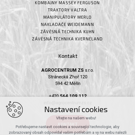
KOMBAJNY MASSEY FERGUSON
TRAKTORY VALTRA
MANIPULÁTORY MERLO
NAKLADAČE WEIDEMANN
ZÁVĚSNÁ TECHNIKA KUHN
ZÁVĚSNÁ TECHNIKA KVERNELAND
Kontakt
AGROCENTRUM ZS
s.r.o.
Stránecká Zhoř 120
594 42 Měřín
+420
564 109 112
info@agrocentrumzs.cz
Nastavení cookies
Vítejte na našem webu!
KONTAKT
Potřebujeme nastavit cookies a související technologie, aby
zobrazovaný obsah odpovídal vašim potřebám a vy na webu nalezli