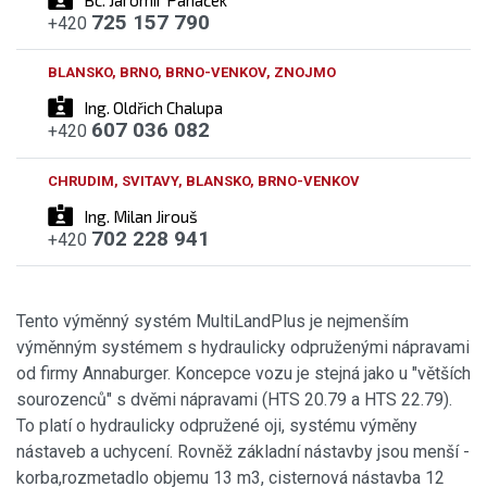
725 157 790
+420
BLANSKO, BRNO, BRNO-VENKOV, ZNOJMO
Ing. Oldřich Chalupa
607 036 082
+420
CHRUDIM, SVITAVY, BLANSKO, BRNO-VENKOV
Ing. Milan Jirouš
702 228 941
+420
Tento výměnný systém MultiLandPlus je nejmenším
výměnným systémem s hydraulicky odpruženými nápravami
od firmy Annaburger. Koncepce vozu je stejná jako u "větších
sourozenců" s dvěmi nápravami (HTS 20.79 a HTS 22.79).
To platí o hydraulicky odpružené oji, systému výměny
nástaveb a uchycení. Rovněž základní nástavby jsou menší -
korba,rozmetadlo objemu 13 m3, cisternová nástavba 12