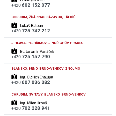
602 152 077
+420
CHRUDIM, ŽĎÁR NAD SÁZAVOU, TŘEBÍČ
Lukáš Baloun
725 742 212
+420
JIHLAVA, PELHŘIMOV, JINDŘICHŮV HRADEC
Bc. Jaromír Panáček
725 157 790
+420
BLANSKO, BRNO, BRNO-VENKOV, ZNOJMO
Ing. Oldřich Chalupa
607 036 082
+420
CHRUDIM, SVITAVY, BLANSKO, BRNO-VENKOV
Ing. Milan Jirouš
702 228 941
+420