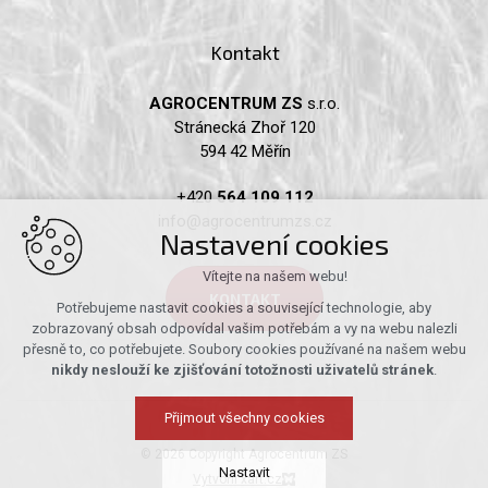
Kontakt
AGROCENTRUM ZS
s.r.o.
Stránecká Zhoř 120
594 42 Měřín
+420
564 109 112
info@agrocentrumzs.cz
Nastavení cookies
Vítejte na našem webu!
KONTAKT
Potřebujeme nastavit cookies a související technologie, aby
zobrazovaný obsah odpovídal vašim potřebám a vy na webu nalezli
přesně to, co potřebujete. Soubory cookies používané na našem webu
nikdy neslouží ke zjišťování totožnosti uživatelů stránek
.
Přijmout všechny cookies
© 2026 Copyright Agrocentrum ZS
Nastavit
Vytvořil xart.cz