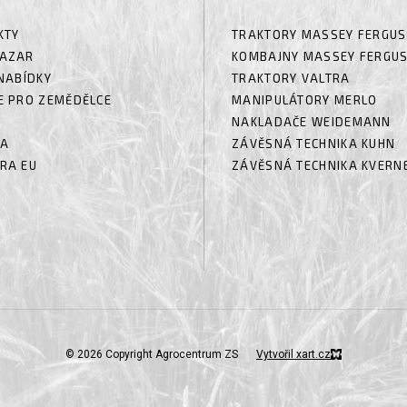
KTY
TRAKTORY MASSEY FERGU
AZAR
KOMBAJNY MASSEY FERGU
NABÍDKY
TRAKTORY VALTRA
E PRO ZEMĚDĚLCE
MANIPULÁTORY MERLO
NAKLADAČE WEIDEMANN
RA
ZÁVĚSNÁ TECHNIKA KUHN
RA EU
ZÁVĚSNÁ TECHNIKA KVERN
© 2026 Copyright Agrocentrum ZS
Vytvořil xart.cz