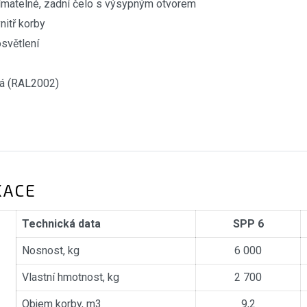
nímatelné, zadní čelo s výsypným otvorem
nitř korby
osvětlení
á (RAL2002)
KACE
Technická data
SPP 6
Nosnost, kg
6 000
Vlastní hmotnost, kg
2 700
Objem korby, m3
9,2