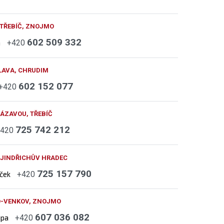
 TŘEBÍČ, ZNOJMO
602 509 332
h
+420
LAVA, CHRUDIM
602 152 077
+420
ÁZAVOU, TŘEBÍČ
725 742 212
+420
 JINDŘICHŮV HRADEC
725 157 790
áček
+420
O-VENKOV, ZNOJMO
607 036 082
upa
+420