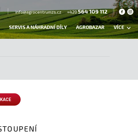
564 109 112
info@agrocentrumzs.cz
+420
SERVIS A NÁHRADNÍ DÍLY
AGROBAZAR
VÍCE
IKACE
STOUPENÍ