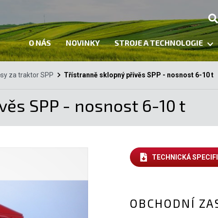
O NÁS
NOVINKY
STROJE A TECHNOLOGIE
ěsy za traktor SPP
Třístranně sklopný přívěs SPP - nosnost 6-10 t
věs SPP - nosnost 6-10 t
TECHNICKÁ SPECIF
OBCHODNÍ ZA