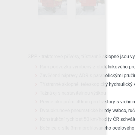
SPP - traktorové přívěsy, třístranně sklopné jsou v
Rám podvozku vyrobený z obdélníkového profi
Zavěšené nápravy ADR s parabolickými pružina
Třístranně sklopné, teleskopický hydraulický
Tažná oj s nastavitelnou výškou
Pevné oko prům. 40mm pro traktory s vrchn
Dvouokruhové pneumatické brzdy wabco, ruční
Konstrukční rychlost 50 km/hod (v ČR schvá
Bočnice o síle 3mm profilovaného ocelového