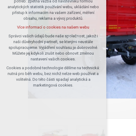
potřeb: zpětná vazba od návštěvníků formou
analytických statistik používání webu, ukládání nebo
udržení kontextu stránek (session):
přístup k informacím na vašem zařízení, měření
případná přihlášení, volby jazyka, apod.
obsahu, reklama a vývoj produktů.
Volitelná cookies
Více informací o cookies na našem webu
analytická pro anonymizované
vyhodnocení návštěvnosti
Správci vašich údajů bude naše společnost, jakož i
naši důvěryhodní partneři, se kterými neustále
marketingová cookies (Google)
spolupracujeme. Vyjádření souhlasu je dobrovolné.
Více informací o cookies na našem webu
Můžete jej kdykoli zrušit nebo obnovit změnou
nastavení vašich cookies.
Cookies a podobné technologie dělíme na technická:
Přijmout všechny cookies
nutná pro běh webu, bez nichž nelze web používat a
volitelná. Do této části spadají analytická a
Odmítnout vše
marketingová cookies.