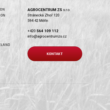
SON
AGROCENTRUM ZS
s.r.o.
Stránecká Zhoř 120
SON
594 42 Měřín
+420
564 109 112
info@agrocentrumzs.cz
ELAND
KONTAKT