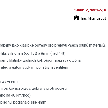
CHRUDIM, SVITAVY, 
Ing. Milan Jirouš
yráběny jako klasické přívěsy pro přeravu všech druhů materiálů.
lu, síla 6mm (do 12t) a 8mm (nad 14t)
mi, blatníky zadních kol, přední náprava otočná
 válec s automatickým pojistným ventilem
ím závěsem
 parkovací brzda, zábrana proti podjetí
leno na 40 km/hod)
 plechu, podlaha o síle 4mm