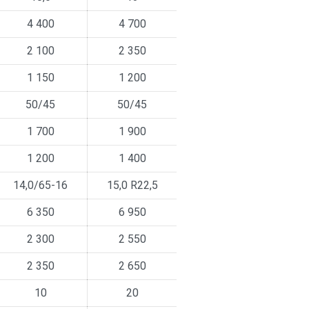
4 400
4 700
2 100
2 350
1 150
1 200
50/45
50/45
1 700
1 900
1 200
1 400
14,0/65-16
15,0 R22,5
6 350
6 950
2 300
2 550
2 350
2 650
10
20