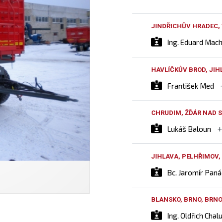
JINDŘICHŮV HRADEC,
Ing. Eduard Mac
HAVLÍČKŮV BROD, JIH
František Med
CHRUDIM, ŽĎÁR NAD S
Lukáš Baloun
JIHLAVA, PELHŘIMOV,
Bc. Jaromír Pan
BLANSKO, BRNO, BRN
Ing. Oldřich Chal