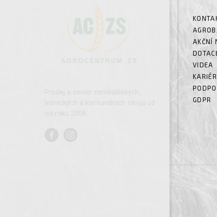
KONTA
AGROB
AKČNÍ 
DOTAC
VIDEA
KARIÉ
PODPO
Prodej a servis zemědělských,
GDPR
lesnických a komunálních strojů už
od roku 2006.