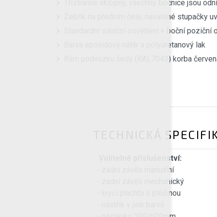
Třístranně sklopný, všechny bočnice jsou od
Žebřík na předním čele, navařené stupačky uv
Standardní silniční osvětlení + boční poziční 
Barva epoxidový nátěr a polyuretanový lak
Rám podvozku šedý (RAL7043) korba červen
TECHNICKÁ SPECIFI
Volitelné příslušenství:
- zadní závěs manuální
- zadní závěs mechanický
- krycí plachta s plošinou
- nástřik v jiné barvě
- nástavky 300/600mm