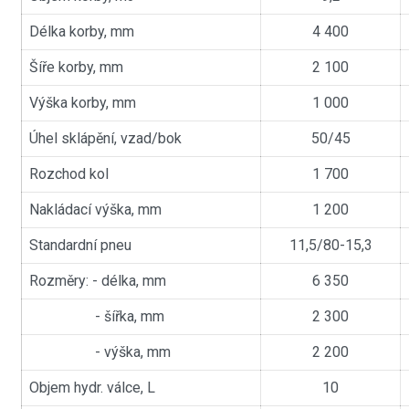
Délka korby, mm
4 400
Šíře korby, mm
2 100
Výška korby, mm
1 000
Úhel sklápění, vzad/bok
50/45
Rozchod kol
1 700
Nakládací výška, mm
1 200
Standardní pneu
11,5/80-15,3
Rozměry: - délka, mm
6 350
- šířka, mm
2 300
- výška, mm
2 200
Objem hydr. válce, L
10