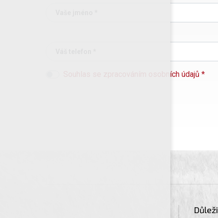
Vaše jméno *
Váš telefon *
Souhlas se zpracováním osobních údajů *
Důlež