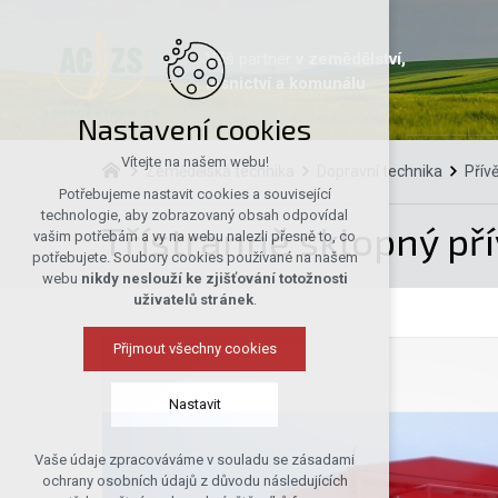
Váš partner
v zemědělství,
lesnictví a komunálu
Nastavení cookies
Vítejte na našem webu!
Zemědělská technika
Dopravní technika
Přív
Potřebujeme nastavit cookies a související
technologie, aby zobrazovaný obsah odpovídal
Třístranně sklopný pří
vašim potřebám a vy na webu nalezli přesně to, co
potřebujete. Soubory cookies používané na našem
webu
nikdy neslouží ke zjišťování totožnosti
uživatelů stránek
.
Přijmout všechny cookies
Nastavit
Vaše údaje zpracováváme v souladu se zásadami
Technická cookies
ochrany osobních údajů z důvodu následujících
nutná pro provozování webu