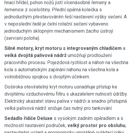
hnací hřídel, pohon nožů jistí vícenásobné řemeny a
řemenice z ocelolitiny. Přední opěrná kolečka s
jednoduchým přestavováním řeší nastavení výšky sečení. A
v neposlední řadě je čelní rotační sečení vybaveno
jednoduchým sklopným mechanismem žacího ústrojí
(servisní poloha).
Silné motory, kryt motoru s integrovaným chladičem
a
velká dvojitá palivová nádrž
umožňují prodloužení
pracovního procesu. Pojezdová rychlost a náhon na všechna
kola s automatickým zapínání náhonu na všechna kola a
volnoběžnou spojkou s dvojitým účinkem.
Doširoka otevíratelný kryt motoru usnadňuje přístup ke
dvojitému vzduchovému filtru s ukazatelem nutnosti údržby.
Elektrický ukazatel stavu paliva v nádrži a snadno přístupná
velká palivová nádrž snižuje čas nutný pro tankování.
Sedadlo řidiče Deluxe
s vysokým zadním opěradlem a s
možností nastavení područek,
velký prostor pro obsluhu
,
nastavitelný volant a ergonomicky umístěné ovládací páky