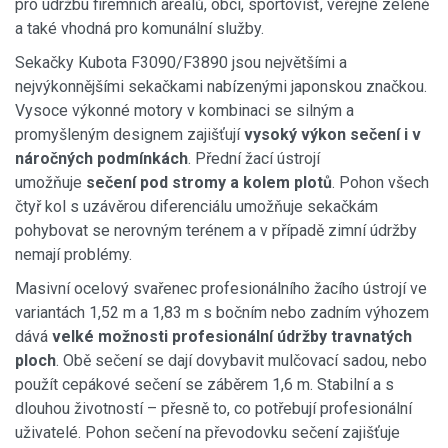
pro údržbu firemních areálů, obcí, sportovišť, veřejné zeleně
a také vhodná pro komunální služby.
Sekačky Kubota F3090/F3890 jsou největšími a
nejvýkonnějšími sekačkami nabízenými japonskou značkou.
Vysoce výkonné motory v kombinaci se silným a
promyšleným designem zajišťují
vysoký výkon sečení i v
náročných podmínkách
. Přední žací ústrojí
umožňuje
sečení pod stromy a kolem plotů
. Pohon všech
čtyř kol s uzávěrou diferenciálu umožňuje sekačkám
pohybovat se nerovným terénem a v případě zimní údržby
nemají problémy.
Masivní ocelový svařenec profesionálního žacího ústrojí ve
variantách 1,52 m a 1,83 m s bočním nebo zadním výhozem
dává
velké možnosti profesionální údržby travnatých
ploch
. Obě sečení se dají dovybavit mulčovací sadou, nebo
použít cepákové sečení se záběrem 1,6 m. Stabilní a s
dlouhou životností – přesně to, co potřebují profesionální
uživatelé. Pohon sečení na převodovku sečení zajišťuje