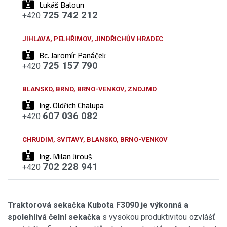
Lukáš Baloun
725 742 212
+420
JIHLAVA, PELHŘIMOV, JINDŘICHŮV HRADEC
Bc. Jaromír Panáček
725 157 790
+420
BLANSKO, BRNO, BRNO-VENKOV, ZNOJMO
Ing. Oldřich Chalupa
607 036 082
+420
CHRUDIM, SVITAVY, BLANSKO, BRNO-VENKOV
Ing. Milan Jirouš
702 228 941
+420
Traktorová sekačka Kubota F3090 je výkonná a
spolehlivá čelní sekačka
s vysokou produktivitou ozvlášť