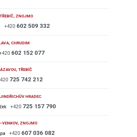
 TŘEBÍČ, ZNOJMO
602 509 332
h
+420
LAVA, CHRUDIM
602 152 077
+420
ÁZAVOU, TŘEBÍČ
725 742 212
+420
 JINDŘICHŮV HRADEC
725 157 790
áček
+420
O-VENKOV, ZNOJMO
607 036 082
upa
+420