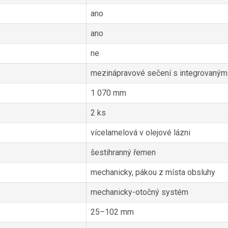
ano
ano
ne
mezinápravové sečení s integrovaný
1 070 mm
2 ks
vícelamelová v olejové lázni
šestihranný řemen
mechanicky, pákou z místa obsluhy
mechanicky-otočný systém
25–102 mm