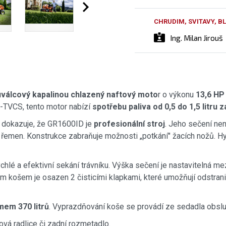
CHRUDIM, SVITAVY, 
Ing. Milan Jirouš
válcový kapalinou chlazený naftový moto
r o výkonu
13,6 HP
-TVCS, tento motor nabízí
spotřebu paliva od 0,5 do 1,5 litru 
 dokazuje, že GR1600ID je
profesionální stroj
. Jeho sečení ne
vý řemen. Konstrukce zabraňuje možnosti „potkání" žacích nožů. H
hlé a efektivní sekání trávníku. Výška sečení je nastavitelná m
 košem je osazen 2 čisticími klapkami, které umožňují odstrani
mem 370 litrů
. Vyprazdňování koše se provádí ze sedadla obslu
ová radlice či zadní rozmetadlo.