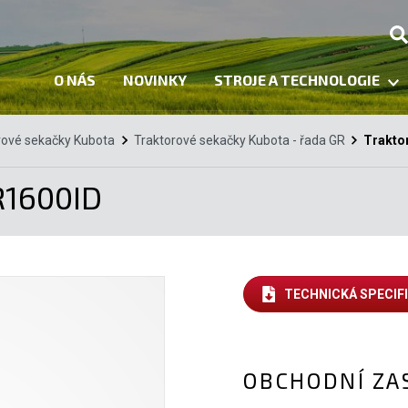
O NÁS
NOVINKY
STROJE A TECHNOLOGIE
rové sekačky Kubota
Traktorové sekačky Kubota - řada GR
Trakto
R1600ID
TECHNICKÁ SPECIF
OBCHODNÍ ZA