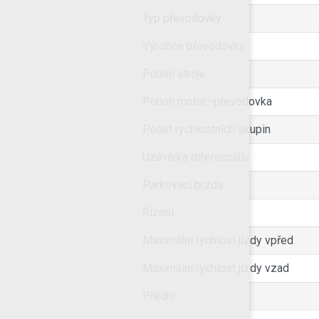
Typ převodovky
Výrobce převodovky
Pohon stroje
Pohon motor–převodovka
Počet rychlostních skupin
Uzávěrka diferenciálu
Parkovací brzda
Řízení
Maximální rychlost jízdy vpřed
Maximální rychlost jízdy vzad
Přední