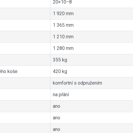
20×10–8
1 920 mm
1 365 mm
1 210 mm
1 280 mm
355 kg
ného koše
420 kg
komfortní s odpružením
na přání
ano
ano
ano