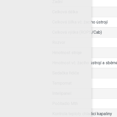
Zadní
Celková délka
Celková šířka vč. žacího ústrojí
Celková výška (ROPS/Cab)
Rozvor
Hmotnost stroje
Hmotnost vč. žacího ústrojí a sběr
Sedačka řidiče
Tempomat
Intelipanel
Počítadlo Mth
Kontrola teploty chladicí kapaliny