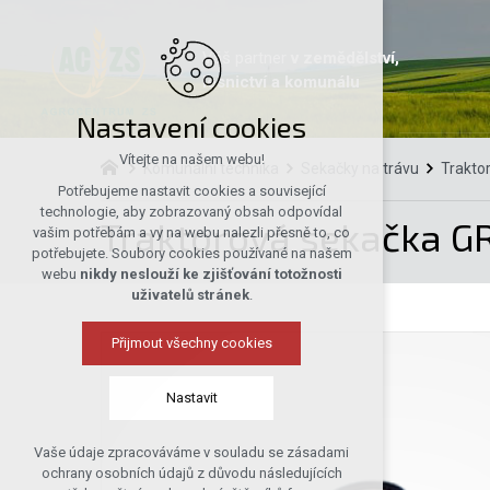
Váš partner
v zemědělství,
lesnictví a komunálu
Nastavení cookies
Vítejte na našem webu!
Komunální technika
Sekačky na trávu
Trakto
Potřebujeme nastavit cookies a související
technologie, aby zobrazovaný obsah odpovídal
Traktorová sekačka G
vašim potřebám a vy na webu nalezli přesně to, co
potřebujete. Soubory cookies používané na našem
webu
nikdy neslouží ke zjišťování totožnosti
uživatelů stránek
.
Přijmout všechny cookies
Nastavit
Vaše údaje zpracováváme v souladu se zásadami
Technická cookies
ochrany osobních údajů z důvodu následujících
nutná pro provozování webu