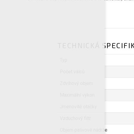
TECHNICKÁ SPECIFI
Typ
Počet válců
Zdvihový objem
Maximální výkon
Jmenovité otáčky
Vzduchový filtr
Objem palivové nádrže