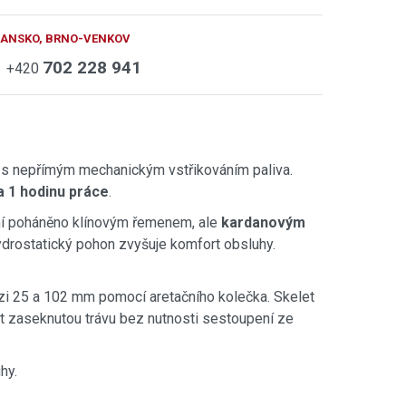
BLANSKO, BRNO-VENKOV
702 228 941
+420
s nepřímým mechanickým vstřikováním paliva.
za 1 hodinu práce
.
ní poháněno klínovým řemenem, ale
kardanovým
ydrostatický pohon zvyšuje komfort obsluhy.
ezi 25 a 102 mm pomocí aretačního kolečka. Skelet
t zaseknutou trávu bez nutnosti sestoupení ze
hy.