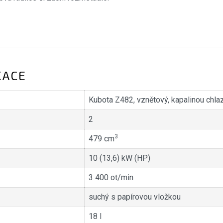
KACE
Kubota Z482, vznětový, kapalinou chl
2
3
479 cm
10 (13,6) kW (HP)
3 400 ot/min
suchý s papírovou vložkou
18 l