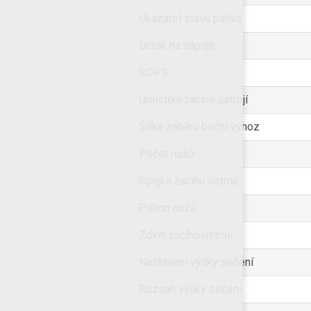
Ukazatel stavu paliva
Držák na nápoje
ROPS
Umístění žacího ústrojí
Šířka záběru boční výhoz
Počet nožů
Spojka žacího ústrojí
Pohon nožů
Zdvih žacího ústrojí
Nastavení výšky sečení
Rozsah výšky sečení