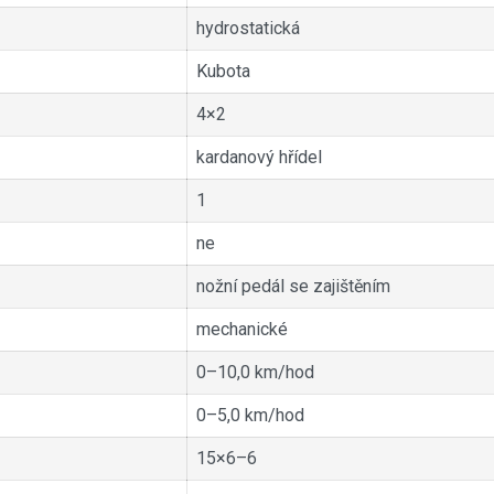
hydrostatická
Kubota
4×2
kardanový hřídel
1
ne
nožní pedál se zajištěním
mechanické
0–10,0 km/hod
0–5,0 km/hod
15×6–6