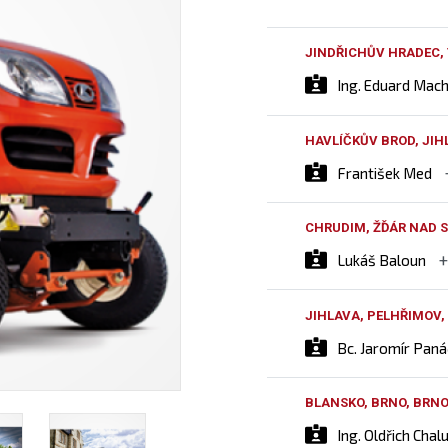
JINDŘICHŮV HRADEC,
Ing. Eduard Mac
HAVLÍČKŮV BROD, JIH
František Med
CHRUDIM, ŽĎÁR NAD S
Lukáš Baloun
JIHLAVA, PELHŘIMOV,
Bc. Jaromír Pan
BLANSKO, BRNO, BRN
Ing. Oldřich Chal