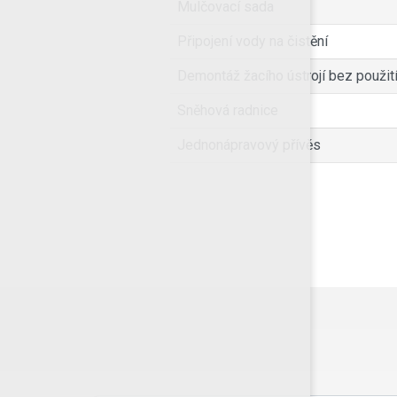
Mulčovací sada
Připojení vody na čistění
Demontáž žacího ústrojí bez použití
Sněhová radnice
Jednonápravový přívěs