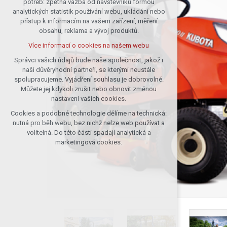
potřeb: zpětná vazba od návštěvníků formou
analytických statistik používání webu, ukládání nebo
udržení kontextu stránek (session):
přístup k informacím na vašem zařízení, měření
případná přihlášení, volby jazyka, apod.
obsahu, reklama a vývoj produktů.
Volitelná cookies
Více informací o cookies na našem webu
analytická pro anonymizované
vyhodnocení návštěvnosti
Správci vašich údajů bude naše společnost, jakož i
naši důvěryhodní partneři, se kterými neustále
marketingová cookies (Google)
spolupracujeme. Vyjádření souhlasu je dobrovolné.
Více informací o cookies na našem webu
Můžete jej kdykoli zrušit nebo obnovit změnou
nastavení vašich cookies.
Cookies a podobné technologie dělíme na technická:
Přijmout všechny cookies
nutná pro běh webu, bez nichž nelze web používat a
volitelná. Do této části spadají analytická a
Odmítnout vše
marketingová cookies.