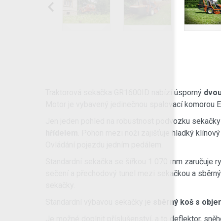
Traktorová sekačka GR1600ID nabízí úsporný
dvou
Motor je vybavený jedinečnou spalovací komorou E
Jen jeden pohled na robustnost podvozku sekačky
hřídelem
. Pohon mezi noži zajišťuje hladký klíno
Ovládání pojezdu jedním pedálem.
Standardní sekačka se šířkou 1 070 mm zaručuje ryc
sečení a přechodový tunel mezi sekačkou a sběrným
sekačky.
Standardní výbavou sekačky je
sběrný koš s obje
Je možné doplnit příslušenství, a to deflektor, sněh