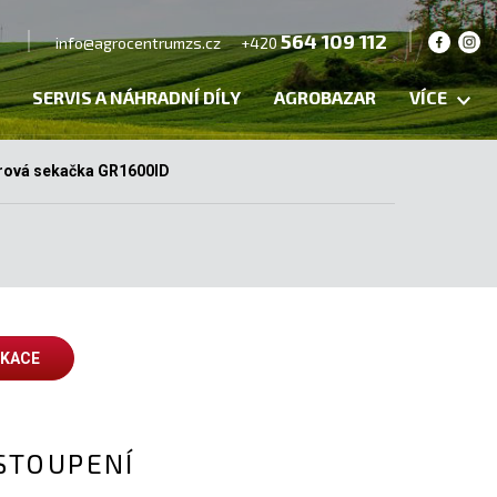
564 109 112
info@agrocentrumzs.cz
+420
SERVIS A NÁHRADNÍ DÍLY
AGROBAZAR
VÍCE
rová sekačka GR1600ID
IKACE
STOUPENÍ