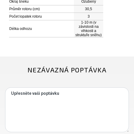
Okraj šneku
Ozubený
Průměr rotoru (cm)
30,5
Počet lopatek rotoru
3
1-10 m (v
závislosti na
Délka odhozu
vlhkosti a
struktuře sněhu)
NEZÁVAZNÁ POPTÁVKA
Upřesněte vaši poptávku