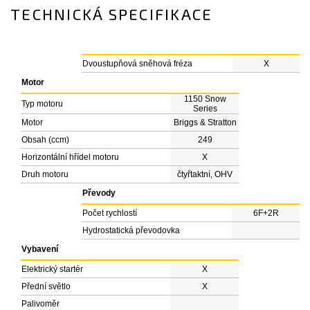
TECHNICKÁ SPECIFIKACE
Dvoustupňová sněhová fréza
X
Motor
1150 Snow
Typ motoru
Series
Motor
Briggs & Stratton
Obsah (ccm)
249
Horizontální hřídel motoru
X
Druh motoru
čtyřtaktní, OHV
Převody
Počet rychlostí
6F+2R
Hydrostatická převodovka
Vybavení
Elektrický startér
X
Přední světlo
X
Palivoměr