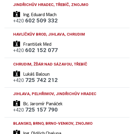
JINDŘICHŮV HRADEC, TŘEBÍČ, ZNOJMO
Ing. Eduard Mach
602 509 332
+420
HAVLÍČKŮV BROD, JIHLAVA, CHRUDIM
František Med
602 152 077
+420
CHRUDIM, ŽĎÁR NAD SÁZAVOU, TŘEBÍČ
Lukáš Baloun
725 742 212
+420
JIHLAVA, PELHŘIMOV, JINDŘICHŮV HRADEC
Bc. Jaromír Panáček
725 157 790
+420
BLANSKO, BRNO, BRNO-VENKOV, ZNOJMO
Ing. Oldřich Chalupa