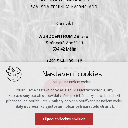
ZÁVĚSNÁ TECHNIKA KVERNELAND
Kontakt
AGROCENTRUM ZS
s.r.o.
Stránecká Zhoř 120
594 42 Měřín
+420
564 109 112
info@agrocentrumzs.cz
Nastavení cookies
Vítejte na našem webu!
KONTAKT
Potřebujeme nastavit cookies a související technologie, aby
zobrazovaný obsah odpovídal vašim potřebám a vy na webu nalezli
přesně to, co potřebujete. Soubory cookies používané na našem webu
nikdy neslouží ke zjišťování totožnosti uživatelů stránek
.
Přijmout všechny cookies