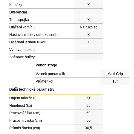
Kluzáky
X
Diferenciál
Třecí spojka
X
Otáčení komínu
Na rukojeti
Nastavení délky odhozu sněhu
X
Ovládání jednou rukou
X
Vyhřívaní rukojetí
Sněhové řetězy
Pohon stroje
Vzorek pneumatik
Maxi Grip
Průměr kol
16"
Další technické parametry
Objem nádrže (l)
3,0
Hmotnost (kg)
95
Pracovní šířka (cm)
69
Pracovní výška (cm)
50
Průměr šneku (cm)
30,5