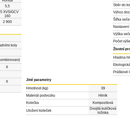
Honda
Sběr do k
5,5
75 XVS/GCV
Výhoz do
160
Šířka seče
2 900
Nastavení 
Výška seč
Počet výše
adními koly
Životní pr
Hladina hl
kombinovaný
Ekologick
X
Práškové 
Jiné parametry
X
Hmotnost (kg)
39
Materiál podvozku
Hliník
Kolečka
Kompozitová
Dvojitá kuličková
Uložení koleček
ložiska