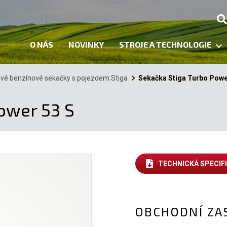
O NÁS
NOVINKY
STROJE A TECHNOLOGIE
vé benzínové sekačky s pojezdem Stiga
Sekačka Stiga Turbo Powe
ower 53 S
TECHNICKÁ SPECIF
OBCHODNÍ ZA