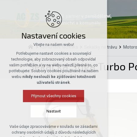
Váš partner
v zemědělství,
lesnictví a komunálu
Nastavení cookies
Vítejte na našem webu!
Komunální technika
Sekačky na trávu
Motoro
Potřebujeme nastavit cookies a související
technologie, aby zobrazovaný obsah odpovídal
Sekačka Stiga Turbo P
vašim potřebám a vy na webu nalezli přesně to, co
potřebujete. Soubory cookies používané na našem
webu
nikdy neslouží ke zjišťování totožnosti
uživatelů stránek
.
Přijmout všechny cookies
Nastavit
Vaše údaje zpracováváme v souladu se zásadami
Technická cookies
ochrany osobních údajů z důvodu následujících
nutná pro provozování webu