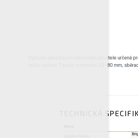
Výborná sekačka pro náročnější uživatele určená p
výšky sečení: 7 pozic v rozmezí 30–80 mm, sběrací
TECHNICKÁ SPECIFI
Motor
Bri
Značka motoru