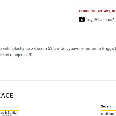
CHRUDIM, SVITAVY, 
Ing. Milan Jirouš
ro větší plochy se záběrem 53 cm. Je vybavena motorem Briggs & 
 koš o objemu 70 l.
KACE
Sečení
ggs & Stratton
Mulčovácí