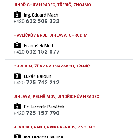
JINDŘICHŮV HRADEC, TŘEBÍČ, ZNOJMO
Ing. Eduard Mach
602 509 332
+420
HAVLÍČKŮV BROD, JIHLAVA, CHRUDIM
František Med
602 152 077
+420
CHRUDIM, ŽĎÁR NAD SÁZAVOU, TŘEBÍČ
Lukáš Baloun
725 742 212
+420
JIHLAVA, PELHŘIMOV, JINDŘICHŮV HRADEC
Bc. Jaromír Panáček
725 157 790
+420
BLANSKO, BRNO, BRNO-VENKOV, ZNOJMO
Ing. Oldřich Chalupa