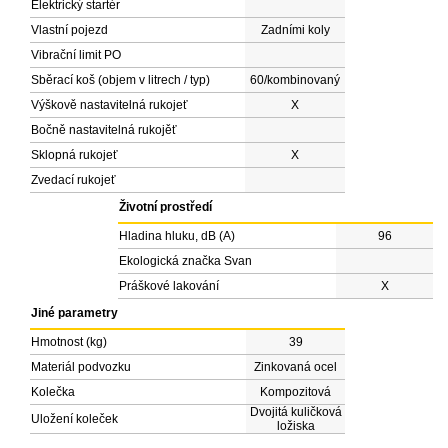
Elektrický startér
Vlastní pojezd
Zadními koly
Vibrační limit PO
Sběrací koš (objem v litrech / typ)
60/kombinovaný
Výškově nastavitelná rukojeť
X
Bočně nastavitelná rukojěť
Sklopná rukojeť
X
Zvedací rukojeť
Životní prostředí
Hladina hluku, dB (A)
96
Ekologická značka Svan
Práškové lakování
X
Jiné parametry
Hmotnost (kg)
39
Materiál podvozku
Zinkovaná ocel
Kolečka
Kompozitová
Dvojitá kuličková
Uložení koleček
ložiska