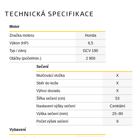
TECHNICKÁ SPECIFIKACE
Motor
Značka motoru
Honda
Výkon (HP)
6,5
Typ / zdroj
GCV 190
Otáčky (počet/min.)
2 900
Sečení
Mulčovácí vložka
X
Sběr do koše
X
Výhoz dozadu
X
Šířka sečení (cm)
53
Nastavení výšky sečení
Centrální
Výška sečení (mm)
25–90
Počet výšek sečení
6
Vybavení