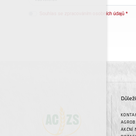
Souhlas se zpracováním osobních údajů *
Důlež
KONTA
AGROB
AKČNÍ 