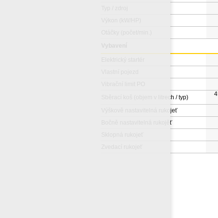
Typ / zdroj
Výkon (kW/HP)
Otáčky (počet/min.)
Vybavení
Elektrický startér
Vlastní pojezd
Vibrační limit PO
4
Sběrací koš (objem v litrech / typ)
Výškově nastavitelná rukojeť
Bočně nastavitelná rukojěť
Sklopná rukojeť
Zvedací rukojeť