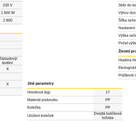
230 V
Sběr do k
1 600 W
Výhoz do
2 800
Šířka seče
Nastavení 
Výška seč
Počet výše
Životní pr
5/plastový/
Hladina hl
textilní
Ekologick
X
Práškové 
Jiné parametry
X
Hmotnost (kg)
17
Materiál podvozku
PP
Kolečka
PP
Dvojitá kuličková
Uložení koleček
ložiska