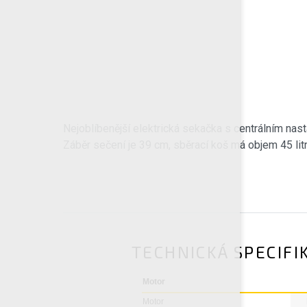
Nejoblíbenější elektrická sekačka s centrálním na
Záběr sečení je 39 cm, sběrací koš má objem 45 li
TECHNICKÁ SPECIFI
Motor
Motor