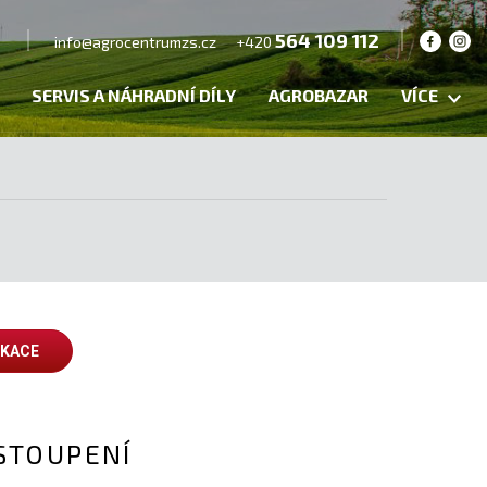
564 109 112
info@agrocentrumzs.cz
+420
SERVIS A NÁHRADNÍ DÍLY
AGROBAZAR
VÍCE
IKACE
STOUPENÍ