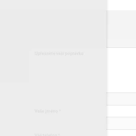
Upřesněte vaši poptávku
Vaše jméno *
Váš telefon *