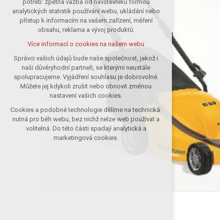
potřeb: zpětná vazba od návštěvníků formou
analytických statistik používání webu, ukládání nebo
udržení kontextu stránek (session):
přístup k informacím na vašem zařízení, měření
případná přihlášení, volby jazyka, apod.
obsahu, reklama a vývoj produktů.
Volitelná cookies
Více informací o cookies na našem webu
analytická pro anonymizované
vyhodnocení návštěvnosti
Správci vašich údajů bude naše společnost, jakož i
naši důvěryhodní partneři, se kterými neustále
marketingová cookies (Google)
spolupracujeme. Vyjádření souhlasu je dobrovolné.
Více informací o cookies na našem webu
Můžete jej kdykoli zrušit nebo obnovit změnou
nastavení vašich cookies.
Cookies a podobné technologie dělíme na technická:
Přijmout všechny cookies
nutná pro běh webu, bez nichž nelze web používat a
volitelná. Do této části spadají analytická a
Odmítnout vše
marketingová cookies.