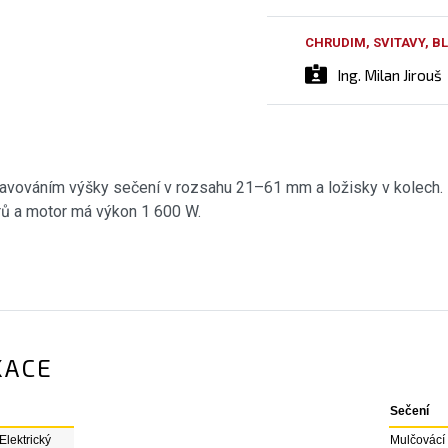
CHRUDIM, SVITAVY, 
Ing. Milan Jirouš
stavováním výšky sečení v rozsahu 21–61 mm a ložisky v kolech
trů a motor má výkon 1 600 W.
KACE
Sečení
Elektrický
Mulčovácí