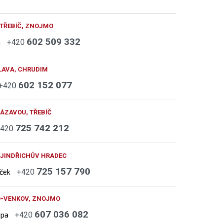
 TŘEBÍČ, ZNOJMO
602 509 332
h
+420
LAVA, CHRUDIM
602 152 077
+420
ÁZAVOU, TŘEBÍČ
725 742 212
+420
 JINDŘICHŮV HRADEC
725 157 790
áček
+420
O-VENKOV, ZNOJMO
607 036 082
upa
+420