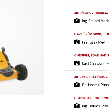
JINDŘICHŮV HRADEC,
Ing. Eduard Mac
HAVLÍČKŮV BROD, JIH
František Med
CHRUDIM, ŽĎÁR NAD S
Lukáš Baloun
JIHLAVA, PELHŘIMOV,
Bc. Jaromír Pan
BLANSKO, BRNO, BRN
Ing. Oldřich Chal