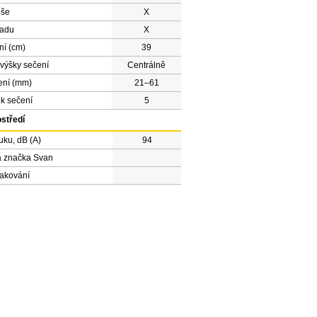
oše
X
zadu
X
ní (cm)
39
výšky sečení
Centrálně
ení (mm)
21–61
k sečení
5
ostředí
uku, dB (A)
94
á značka Svan
lakování