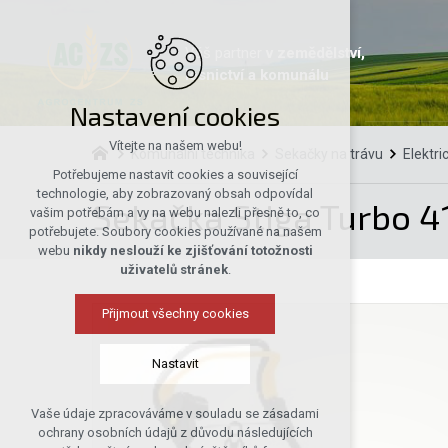
Váš partner
v zemědělství,
lesnictví a komunálu
Nastavení cookies
Vítejte na našem webu!
Komunální technika
Sekačky na trávu
Elektri
Potřebujeme nastavit cookies a související
technologie, aby zobrazovaný obsah odpovídal
Sekačka Stiga Turbo 4
vašim potřebám a vy na webu nalezli přesně to, co
potřebujete. Soubory cookies používané na našem
webu
nikdy neslouží ke zjišťování totožnosti
uživatelů stránek
.
Přijmout všechny cookies
Nastavit
Vaše údaje zpracováváme v souladu se zásadami
Technická cookies
ochrany osobních údajů z důvodu následujících
nutná pro provozování webu