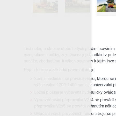
Technologie sklizně stébelnatých plodin lisováním 
manipulace s balíky, zejména na jejich odklid z po
senáže, zhodnotíme-li výkon soupravy k jejím inve
Popis funkce a základní provozní údaje:
Sběr a nakládání se provádí vidlicí, kterou se
výšce válce 1200-1400 mm a je univerzální pr
Ložná plošina je vybavena hydraulicky ovlád
Vyprazdňování přepravníku V2x4 se provádí sk
přepravníku V2x5 se provádí vyhrnutím nákla
Ovládání všech provozních funkcí stroje se p