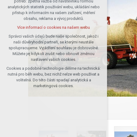
potřeb: zpětná vazba od návštěvníků formou
analytických statistik používání webu, ukládání nebo
udržení kontextu stránek (session):
přístup k informacím na vašem zařízení, měření
případná přihlášení, volby jazyka, apod.
obsahu, reklama a vývoj produktů.
Volitelná cookies
Více informací o cookies na našem webu
analytická pro anonymizované
vyhodnocení návštěvnosti
Správci vašich údajů bude naše společnost, jakož i
naši důvěryhodní partneři, se kterými neustále
marketingová cookies (Google)
spolupracujeme. Vyjádření souhlasu je dobrovolné.
Více informací o cookies na našem webu
Můžete jej kdykoli zrušit nebo obnovit změnou
nastavení vašich cookies.
Cookies a podobné technologie dělíme na technická:
Přijmout všechny cookies
nutná pro běh webu, bez nichž nelze web používat a
volitelná. Do této části spadají analytická a
Odmítnout vše
marketingová cookies.