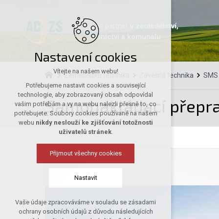
Váš partner
v zemědělství,
lesnictví a komunálu
Nastavení cookies
Vítejte na našem webu!
Zemědělská technika
Závěsná technika
SMS 
Potřebujeme nastavit cookies a související
technologie, aby zobrazovaný obsah odpovídal
Samonakládací přepra
vašim potřebám a vy na webu nalezli přesně to, co
potřebujete. Soubory cookies používané na našem
webu
nikdy neslouží ke zjišťování totožnosti
uživatelů stránek
.
Přijmout všechny cookies
Nastavit
Vaše údaje zpracováváme v souladu se zásadami
Technická cookies
ochrany osobních údajů z důvodu následujících
nutná pro provozování webu