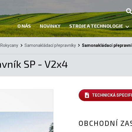
O NÁS
NOVINKY
STROJE A TECHNOLOGIE
Rokycany
Samonakládací přepravníky
Samonakládací přepravní
vník SP - V2x4
TECHNICKÁ SPECIF
OBCHODNÍ ZA