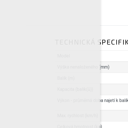
TECHNICKÁ SPECIFI
Model
Výška nenaloženého (mm)
Balík (m)
Kapacita (balík(ů))
Výkon - průměrná doba najetí k balík
Max. rychlost (km/h)
Celková hmotnost (kg)