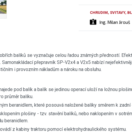
CHRUDIM, SVITAVY, 
Ing. Milan Jirouš
obřích balíků se vyznačuje celou řadou známých předností. Efekt
le. Samonakládací přepravník SP-V2x4 a V2x5 nabízí nejefektivněj
stičním i provozním nákladům a nároku na obsluhu.
 najede pod balík a balík se jedinou operací uloží na ložnou plošin
o průměr balíku.
aným beranidlem, které posouvá naložené balíky směrem k zadní č
lopením plošiny - tzv. stavění balíků, nebo naklopením v sotrém
du beranidlem.
rovádí z kabiny traktoru pomocí elektrohydraulického systému.