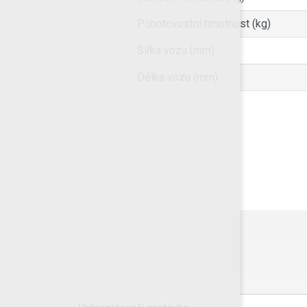
Pohotovostní hmotnost (kg)
Šířka vozu (mm)
Délka vozu (mm)