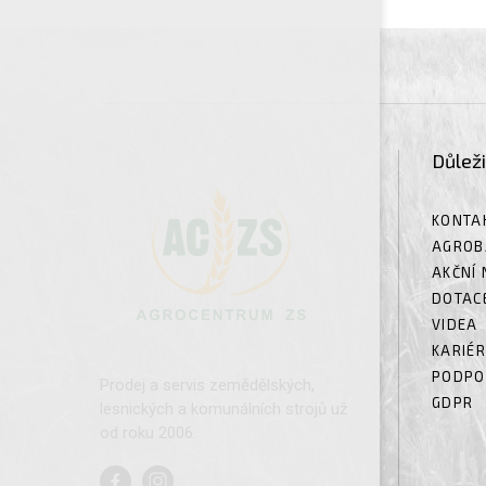
Důlež
KONTA
AGROB
AKČNÍ 
DOTAC
VIDEA
KARIÉ
PODPO
Prodej a servis zemědělských,
GDPR
lesnických a komunálních strojů už
od roku 2006.