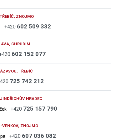
 TŘEBÍČ, ZNOJMO
602 509 332
h
+420
LAVA, CHRUDIM
602 152 077
+420
ÁZAVOU, TŘEBÍČ
725 742 212
+420
 JINDŘICHŮV HRADEC
725 157 790
áček
+420
O-VENKOV, ZNOJMO
607 036 082
upa
+420