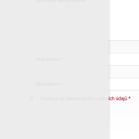
Upřesněte vaši poptávku
Vaše jméno *
Váš telefon *
Souhlas se zpracováním osobních údajů *