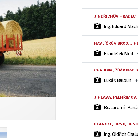
JINDŘICHŮV HRADEC,
Ing. Eduard Mac
HAVLÍČKŮV BROD, JIH
František Med
CHRUDIM, ŽĎÁR NAD S
Lukáš Baloun
JIHLAVA, PELHŘIMOV,
Bc. Jaromír Pan
BLANSKO, BRNO, BRN
Ing. Oldřich Chal