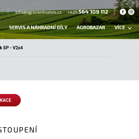
564 109 112
info@agrocentrumzs.cz
+420
SERVIS A NÁHRADNÍ DÍLY
AGROBAZAR
VÍCE
k SP - V2x4
IKACE
STOUPENÍ