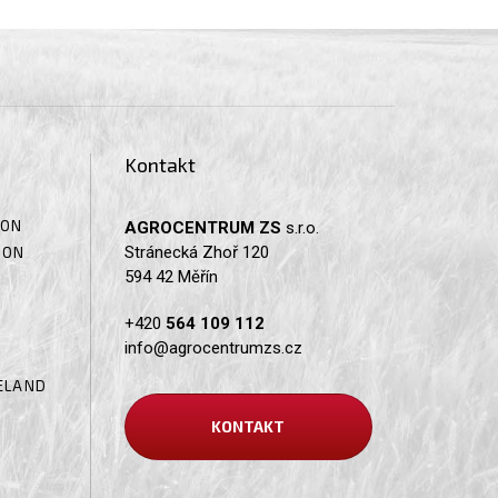
Kontakt
SON
AGROCENTRUM ZS
s.r.o.
Stránecká Zhoř 120
SON
594 42 Měřín
+420
564 109 112
info@agrocentrumzs.cz
ELAND
KONTAKT