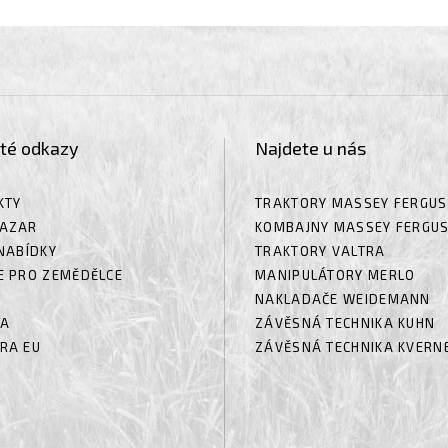
ité odkazy
Najdete u nás
KTY
TRAKTORY MASSEY FERGU
AZAR
KOMBAJNY MASSEY FERGU
NABÍDKY
TRAKTORY VALTRA
E PRO ZEMĚDĚLCE
MANIPULÁTORY MERLO
NAKLADAČE WEIDEMANN
RA
ZÁVĚSNÁ TECHNIKA KUHN
RA EU
ZÁVĚSNÁ TECHNIKA KVERN