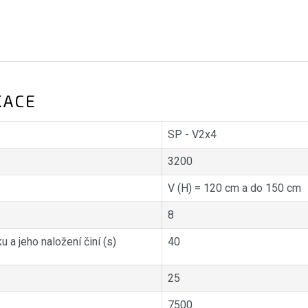
KACE
SP - V2x4
3200
V (H) = 120 cm a do 150 cm
8
u a jeho naložení činí (s)
40
25
7500