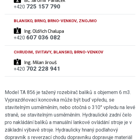
725 157 790
+420
BLANSKO, BRNO, BRNO-VENKOV, ZNOJMO
Ing. Oldřich Chalupa
607 036 082
+420
CHRUDIM, SVITAVY, BLANSKO, BRNO-VENKOV
Ing. Milan Jirouš
702 228 941
+420
Model TA 856 je tažený rozebírač balíků s objemem 6 m3.
Vyprazdňovací koncovka může být buď vpředu, se
stavitelným usměrněním, nebo otočná o 310° vpředu na levé
straně, se stavitelným usměrněním. Hydraulické zadní čelo
pro nakládání balíků a manuální lankové ovládání stroje je v
základní výbavě stroje. Hydraulicky hnaný podlahový
dopravník s reverzací chodu dopravníku dopravuje materiál