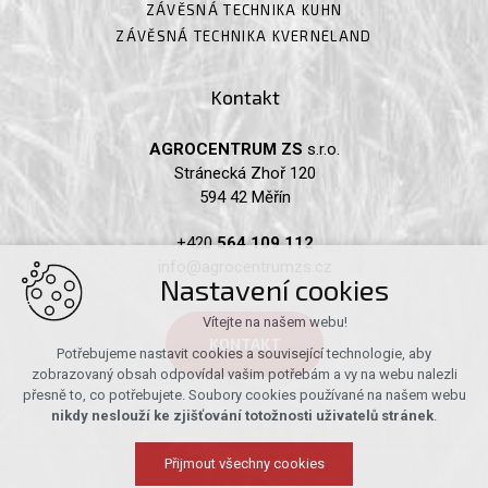
ZÁVĚSNÁ TECHNIKA KUHN
ZÁVĚSNÁ TECHNIKA KVERNELAND
Kontakt
AGROCENTRUM ZS
s.r.o.
Stránecká Zhoř 120
594 42 Měřín
+420
564 109 112
info@agrocentrumzs.cz
Nastavení cookies
Vítejte na našem webu!
KONTAKT
Potřebujeme nastavit cookies a související technologie, aby
zobrazovaný obsah odpovídal vašim potřebám a vy na webu nalezli
přesně to, co potřebujete. Soubory cookies používané na našem webu
nikdy neslouží ke zjišťování totožnosti uživatelů stránek
.
Přijmout všechny cookies