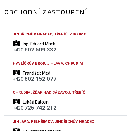
OBCHODNÍ ZASTOUPENÍ
JINDŘICHŮV HRADEC, TŘEBÍČ, ZNOJMO
Ing. Eduard Mach
602 509 332
+420
HAVLÍČKŮV BROD, JIHLAVA, CHRUDIM
František Med
602 152 077
+420
CHRUDIM, ŽĎÁR NAD SÁZAVOU, TŘEBÍČ
Lukáš Baloun
725 742 212
+420
JIHLAVA, PELHŘIMOV, JINDŘICHŮV HRADEC
Bc. Jaromír Panáček