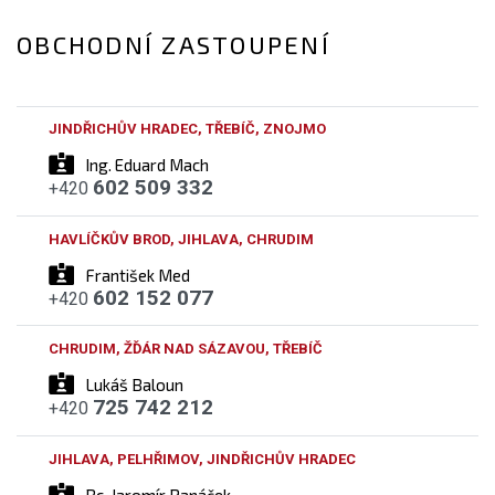
OBCHODNÍ ZASTOUPENÍ
JINDŘICHŮV HRADEC, TŘEBÍČ, ZNOJMO
Ing. Eduard Mach
602 509 332
+420
HAVLÍČKŮV BROD, JIHLAVA, CHRUDIM
František Med
602 152 077
+420
CHRUDIM, ŽĎÁR NAD SÁZAVOU, TŘEBÍČ
Lukáš Baloun
725 742 212
+420
JIHLAVA, PELHŘIMOV, JINDŘICHŮV HRADEC
Bc. Jaromír Panáček