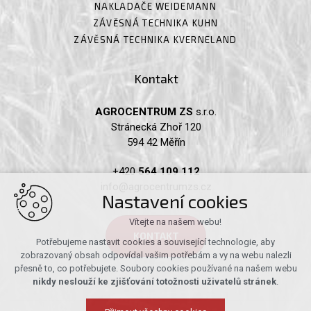
NAKLADAČE WEIDEMANN
ZÁVĚSNÁ TECHNIKA KUHN
ZÁVĚSNÁ TECHNIKA KVERNELAND
Kontakt
AGROCENTRUM ZS
s.r.o.
Stránecká Zhoř 120
594 42 Měřín
+420
564 109 112
info@agrocentrumzs.cz
Nastavení cookies
Vítejte na našem webu!
KONTAKT
Potřebujeme nastavit cookies a související technologie, aby
zobrazovaný obsah odpovídal vašim potřebám a vy na webu nalezli
přesně to, co potřebujete. Soubory cookies používané na našem webu
nikdy neslouží ke zjišťování totožnosti uživatelů stránek
.