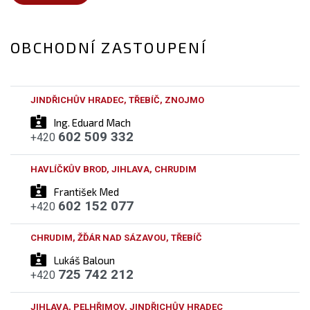
OBCHODNÍ ZASTOUPENÍ
JINDŘICHŮV HRADEC, TŘEBÍČ, ZNOJMO
Ing. Eduard Mach
602 509 332
+420
HAVLÍČKŮV BROD, JIHLAVA, CHRUDIM
František Med
602 152 077
+420
CHRUDIM, ŽĎÁR NAD SÁZAVOU, TŘEBÍČ
Lukáš Baloun
725 742 212
+420
JIHLAVA, PELHŘIMOV, JINDŘICHŮV HRADEC