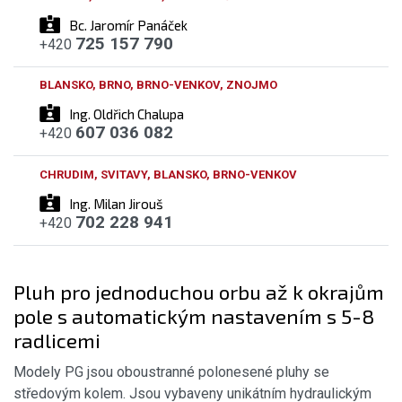
Bc. Jaromír Panáček
725 157 790
+420
BLANSKO, BRNO, BRNO-VENKOV, ZNOJMO
Ing. Oldřich Chalupa
607 036 082
+420
CHRUDIM, SVITAVY, BLANSKO, BRNO-VENKOV
Ing. Milan Jirouš
702 228 941
+420
Pluh pro jednoduchou orbu až k okrajům
pole s automatickým nastavením s 5-8
radlicemi
Modely PG jsou oboustranné polonesené pluhy se
středovým kolem. Jsou vybaveny unikátním hydraulickým