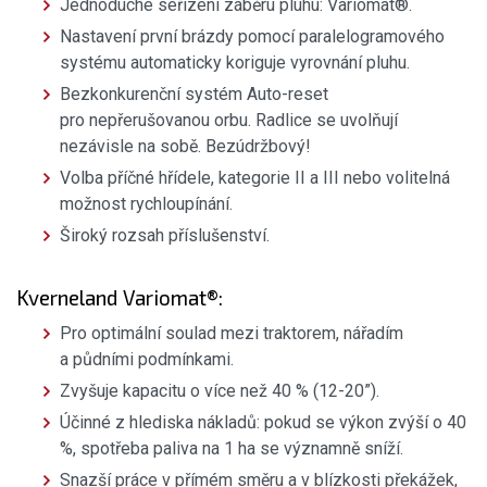
Jednoduché seřízení záběru pluhu: Variomat®.
Nastavení první brázdy pomocí paralelogramového
systému automaticky koriguje vyrovnání pluhu.
Bezkonkurenční systém Auto-reset
pro nepřerušovanou orbu. Radlice se uvolňují
nezávisle na sobě. Bezúdržbový!
Volba příčné hřídele, kategorie II a III nebo volitelná
možnost rychloupínání.
Široký rozsah příslušenství.
Kverneland Variomat®:
Pro optimální soulad mezi traktorem, nářadím
a půdními podmínkami.
Zvyšuje kapacitu o více než 40 % (12-20”).
Účinné z hlediska nákladů: pokud se výkon zvýší o 40
%, spotřeba paliva na 1 ha se významně sníží.
Snazší práce v přímém směru a v blízkosti překážek,