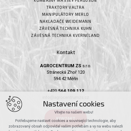
KOMBAJNY MASSEY FERGUSON
TRAKTORY VALTRA
MANIPULÁTORY MERLO
NAKLADAČE WEIDEMANN
ZÁVĚSNÁ TECHNIKA KUHN
ZÁVĚSNÁ TECHNIKA KVERNELAND
Kontakt
AGROCENTRUM ZS
s.r.o.
Stránecká Zhoř 120
594 42 Měřín
+420
564 109 112
info@agrocentrumzs.cz
Nastavení cookies
Vítejte na našem webu!
KONTAKT
Potřebujeme nastavit cookies a související technologie, aby
zobrazovaný obsah odpovídal vašim potřebám a vy na webu nalezli