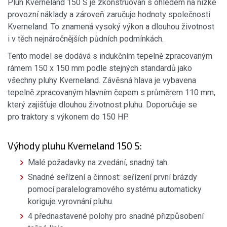
Pluh Kverneland 150 S je zkonstruován s ohledem na nízké
provozní náklady a zároveň zaručuje hodnoty společnosti
Kverneland. To znamená vysoký výkon a dlouhou životnost
i v těch nejnáročnějších půdních podmínkách.
Tento model se dodává s indukčním tepelně zpracovaným
rámem 150 x 150 mm podle stejných standardů jako
všechny pluhy Kverneland. Závěsná hlava je vybavena
tepelně zpracovaným hlavním čepem s průměrem 110 mm,
který zajišťuje dlouhou životnost pluhu. Doporučuje se
pro traktory s výkonem do 150 HP.
Výhody pluhu Kverneland 150 S:
Malé požadavky na zvedání, snadný tah.
Snadné seřízení a činnost: seřízení první brázdy
pomocí paralelogramového systému automaticky
koriguje vyrovnání pluhu.
4 přednastavené polohy pro snadné přizpůsobení