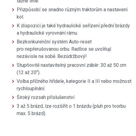
tažné linie.
Přizpůsobí se snadno různým traktorům a nastavení
kol.
K dispozici je také hydraulické seřízení přední brázdy
a hydraulické vyrovnání rámu.
Bezkonkurenční systém Auto-reset
pro nepřerušovanou orbu. Radlice se uvolňují
nezávisle na sobě. Bezúdržbový!
Stupňovitě nastavitelný pracovní záběr: 30 až 50 cm
(12 až 20").
Volba příčného hřídele, kategorie II a III nebo možnost
rychloupínání.
Široký rozsah příslušenství.
3 až 5 brázd, lze rozšířit o 1 brázdu (pluh pro tvorbu
max. 5 brázd).