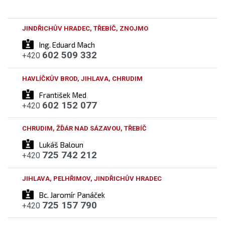
JINDŘICHŮV HRADEC, TŘEBÍČ, ZNOJMO
Ing. Eduard Mach
602 509 332
+420
HAVLÍČKŮV BROD, JIHLAVA, CHRUDIM
František Med
602 152 077
+420
CHRUDIM, ŽĎÁR NAD SÁZAVOU, TŘEBÍČ
Lukáš Baloun
725 742 212
+420
JIHLAVA, PELHŘIMOV, JINDŘICHŮV HRADEC
Bc. Jaromír Panáček
725 157 790
+420