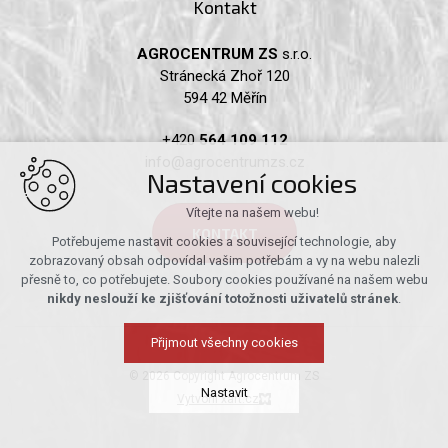
Kontakt
AGROCENTRUM ZS
s.r.o.
Stránecká Zhoř 120
594 42 Měřín
+420
564 109 112
info@agrocentrumzs.cz
Nastavení cookies
Vítejte na našem webu!
KONTAKT
Potřebujeme nastavit cookies a související technologie, aby
zobrazovaný obsah odpovídal vašim potřebám a vy na webu nalezli
přesně to, co potřebujete. Soubory cookies používané na našem webu
nikdy neslouží ke zjišťování totožnosti uživatelů stránek
.
Přijmout všechny cookies
© 2026 Copyright Agrocentrum ZS
Nastavit
Vytvořil xart.cz