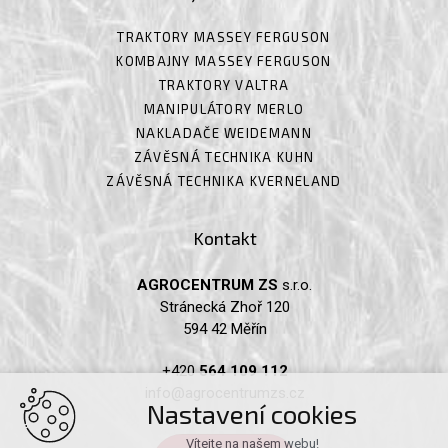
TRAKTORY MASSEY FERGUSON
KOMBAJNY MASSEY FERGUSON
TRAKTORY VALTRA
MANIPULÁTORY MERLO
NAKLADAČE WEIDEMANN
ZÁVĚSNÁ TECHNIKA KUHN
ZÁVĚSNÁ TECHNIKA KVERNELAND
Kontakt
AGROCENTRUM ZS
s.r.o.
Stránecká Zhoř 120
594 42 Měřín
+420
564 109 112
info@agrocentrumzs.cz
Nastavení cookies
Vítejte na našem webu!