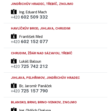
JINDŘICHŮV HRADEC, TŘEBÍČ, ZNOJMO
Ing. Eduard Mach
602 509 332
+420
HAVLÍČKŮV BROD, JIHLAVA, CHRUDIM
František Med
602 152 077
+420
CHRUDIM, ŽĎÁR NAD SÁZAVOU, TŘEBÍČ
Lukáš Baloun
725 742 212
+420
JIHLAVA, PELHŘIMOV, JINDŘICHŮV HRADEC
Bc. Jaromír Panáček
725 157 790
+420
BLANSKO, BRNO, BRNO-VENKOV, ZNOJMO
Ing. Oldřich Chalupa