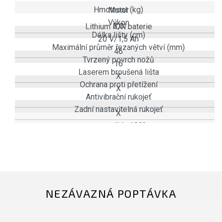
Hmotnost (kg)
Motor
Výkon
3,0
Lithium ION baterie
Délka lišty (cm)
20 V/1,5 Ah
Maximální průměr řezaných větví (mm)
46
Tvrzený povrch nožů
16
Laserem broušená lišta
X
Ochrana proti přetížení
X
Antivibrační rukojeť
Zadní nastavitelná rukojeť
X
ano, v úhlu 180°
NEZÁVAZNÁ POPTÁVKA