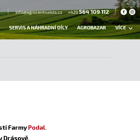
564 109 112
info@agrocentrumzs.cz
+420
SERVIS A NÁHRADNÍ DÍLY
AGROBAZAR
VÍCE
sti Farmy
Podal
.
 v Drásově
.