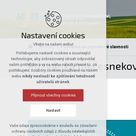
Váš partner
v zemědělství,
lesnictví a komunálu
Nastavení cookies
Vítejte na našem webu!
Novinky
Pozvánka na česnekové slavnosti
Potřebujeme nastavit cookies a související
technologie, aby zobrazovaný obsah odpovídal
Pozvánka na česnekov
vašim potřebám a vy na webu nalezli přesně to, co
potřebujete. Soubory cookies používané na našem
webu
nikdy neslouží ke zjišťování totožnosti
uživatelů stránek
.
Přijmout všechny cookies
Nastavit
Vaše údaje zpracováváme v souladu se zásadami
Technická cookies
ochrany osobních údajů z důvodu následujících
nutná pro provozování webu