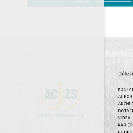
Důlež
KONTA
AGROB
AKČNÍ 
DOTAC
VIDEA
KARIÉ
PODPO