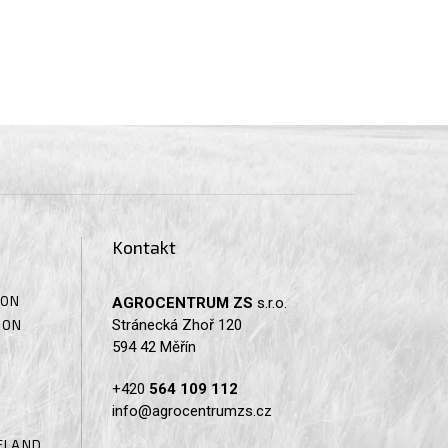
Kontakt
SON
AGROCENTRUM ZS
s.r.o.
Stránecká Zhoř 120
SON
594 42 Měřín
+420
564 109 112
info@agrocentrumzs.cz
ELAND