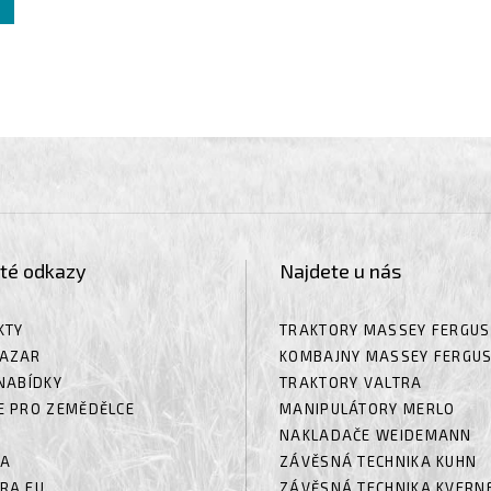
ité odkazy
Najdete u nás
KTY
TRAKTORY MASSEY FERGU
AZAR
KOMBAJNY MASSEY FERGU
NABÍDKY
TRAKTORY VALTRA
E PRO ZEMĚDĚLCE
MANIPULÁTORY MERLO
NAKLADAČE WEIDEMANN
RA
ZÁVĚSNÁ TECHNIKA KUHN
RA EU
ZÁVĚSNÁ TECHNIKA KVERN