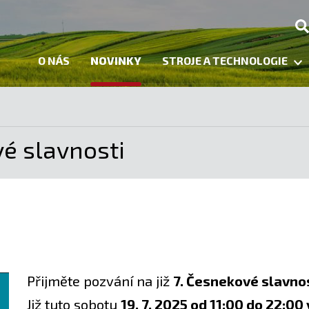
O NÁS
NOVINKY
STROJE A TECHNOLOGIE
é slavnosti
Přijměte pozvání na již
7. Česnekové slavno
Již tuto sobotu
19. 7. 2025 od 11:00 do 22:00