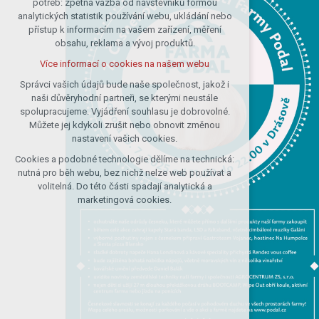
potřeb: zpětná vazba od návštěvníků formou
analytických statistik používání webu, ukládání nebo
udržení kontextu stránek (session):
přístup k informacím na vašem zařízení, měření
případná přihlášení, volby jazyka, apod.
obsahu, reklama a vývoj produktů.
Volitelná cookies
Více informací o cookies na našem webu
analytická pro anonymizované
vyhodnocení návštěvnosti
Správci vašich údajů bude naše společnost, jakož i
naši důvěryhodní partneři, se kterými neustále
marketingová cookies (Google)
spolupracujeme. Vyjádření souhlasu je dobrovolné.
Více informací o cookies na našem webu
Můžete jej kdykoli zrušit nebo obnovit změnou
nastavení vašich cookies.
Cookies a podobné technologie dělíme na technická:
Přijmout všechny cookies
nutná pro běh webu, bez nichž nelze web používat a
volitelná. Do této části spadají analytická a
Odmítnout vše
marketingová cookies.