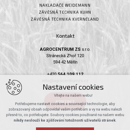
NAKLADAČE WEIDEMANN
ZÁVĚSNÁ TECHNIKA KUHN
ZÁVĚSNÁ TECHNIKA KVERNELAND
Kontakt
AGROCENTRUM ZS
s.r.o.
Stránecká Zhoř 120
594 42 Měřín
+420
564 109 112
info@agrocentrumzs.cz
Nastavení cookies
Vítejte na našem webu!
KONTAKT
Potřebujeme nastavit cookies a související technologie, aby
zobrazovaný obsah odpovídal vašim potřebám a vy na webu nalezli
přesně to, co potřebujete. Soubory cookies používané na našem webu
nikdy neslouží ke zjišťování totožnosti uživatelů stránek
.