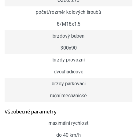
Ø220/275
počet/rozměr kolových šroubů
8/M18x1,5
brzdový buben
300x90
brzdy provozní
dvouhadicové
brzdy parkovací
ruční mechanické
Všeobecné parametry
maximální rychlost
do 40 km/h