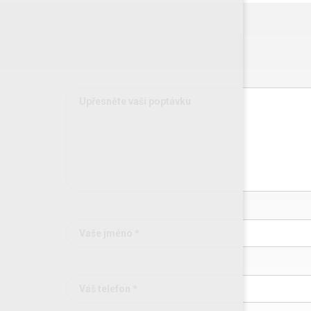
Upřesněte vaši poptávku
Vaše jméno *
Váš telefon *