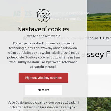
Váš partner
v zemědělství,
lesnictví a komunálu
Nastavení cookies
Vítejte na našem webu!
Zemědělská technika
Závěsná technika
Lisy
Potřebujeme nastavit cookies a související
technologie, aby zobrazovaný obsah odpovídal
Lis na balíky Massey 
vašim potřebám a vy na webu nalezli přesně to, co
potřebujete. Soubory cookies používané na našem
webu
nikdy neslouží ke zjišťování totožnosti
uživatelů stránek
.
Přijmout všechny cookies
Nastavit
Vaše údaje zpracováváme v souladu se zásadami
Technická cookies
ochrany osobních údajů z důvodu následujících
nutná pro provozování webu