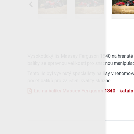
Vysokotlaký lis Massey Ferguson 1840 na hranaté b
balíky se správnou velikostí pro snadnou manipulac
Tento lis byl vyvinutý specialisty na lisy v renom
počet balíků pro zajištění kvality sklizně.
Lis na balíky Massey Ferguson 1840 - katalo