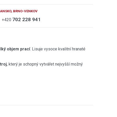
BLANSKO, BRNO-VENKOV
702 228 941
+420
elký objem prací
. Lisuje vysoce kvalitní hranaté
troj
, který je schopný vytvářet nejvyšší možný