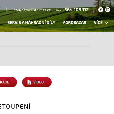
564 109 112
info@agrocentrumzs.cz
+420
SERVIS A NÁHRADNÍ DÍLY
AGROBAZAR
VÍCE
IKACE
VIDEO
STOUPENÍ