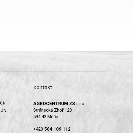
Kontakt
SON
AGROCENTRUM ZS
s.r.o.
Stránecká Zhoř 120
SON
594 42 Měřín
+420
564 109 112