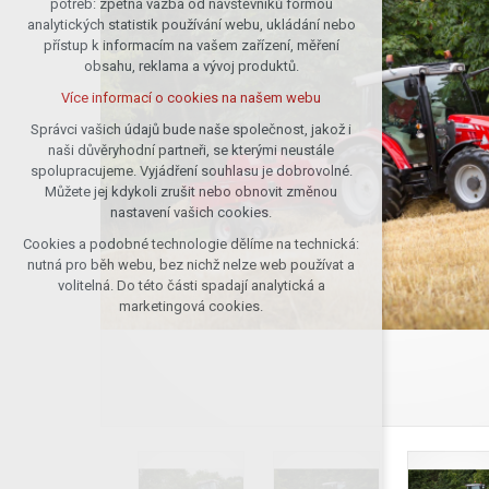
potřeb: zpětná vazba od návštěvníků formou
analytických statistik používání webu, ukládání nebo
udržení kontextu stránek (session):
přístup k informacím na vašem zařízení, měření
případná přihlášení, volby jazyka, apod.
obsahu, reklama a vývoj produktů.
Volitelná cookies
Více informací o cookies na našem webu
analytická pro anonymizované
vyhodnocení návštěvnosti
Správci vašich údajů bude naše společnost, jakož i
naši důvěryhodní partneři, se kterými neustále
marketingová cookies (Google)
spolupracujeme. Vyjádření souhlasu je dobrovolné.
Více informací o cookies na našem webu
Můžete jej kdykoli zrušit nebo obnovit změnou
nastavení vašich cookies.
Cookies a podobné technologie dělíme na technická:
Přijmout všechny cookies
nutná pro běh webu, bez nichž nelze web používat a
volitelná. Do této části spadají analytická a
Odmítnout vše
marketingová cookies.