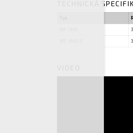
TECHNICKÁ SPECIFI
Typ
MF 1840
3
MF 1842 S
3
VIDEO