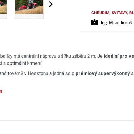
CHRUDIM, SVITAVY, 
Ing. Milan Jirouš
alíky má centrální nápravu a šířku záběru 2 m. Je
ideální pro v
i a optimální krmení.
ované továrně v Hesstonu a jedná se o
prémiový supervýkonný s
g