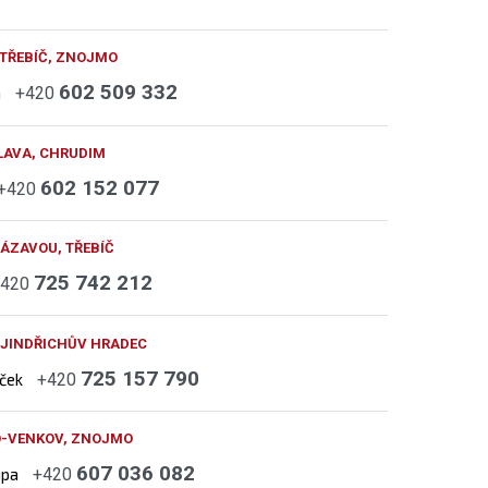
 TŘEBÍČ, ZNOJMO
602 509 332
h
+420
LAVA, CHRUDIM
602 152 077
+420
ÁZAVOU, TŘEBÍČ
725 742 212
+420
 JINDŘICHŮV HRADEC
725 157 790
áček
+420
O-VENKOV, ZNOJMO
607 036 082
upa
+420