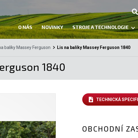
O NÁS
NOVINKY
STROJE A TECHNOLOGIE
 na balíky Massey Ferguson
Lis na balíky Massey Ferguson 1840
Ferguson 1840
TECHNICKÁ SPECIF
OBCHODNÍ ZA