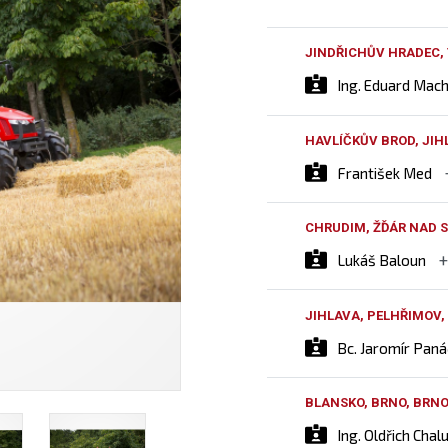
JINDŘICHŮV HRADEC,
Ing. Eduard Mac
HAVLÍČKŮV BROD, JIH
František Med
CHRUDIM, ŽĎÁR NAD S
Lukáš Baloun
JIHLAVA, PELHŘIMOV,
Bc. Jaromír Pan
BLANSKO, BRNO, BRN
Ing. Oldřich Chal