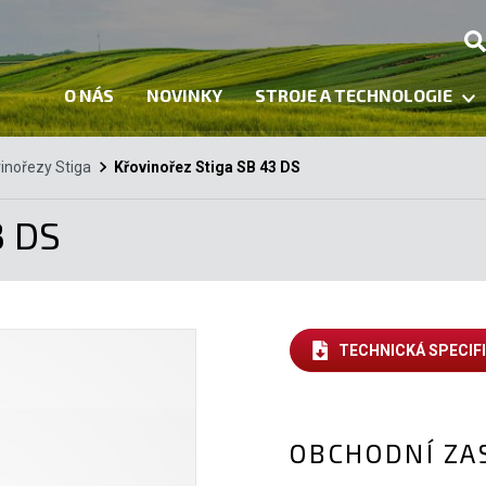
O NÁS
NOVINKY
STROJE A TECHNOLOGIE
inořezy Stiga
Křovinořez Stiga SB 43 DS
3 DS
TECHNICKÁ SPECIF
OBCHODNÍ ZA