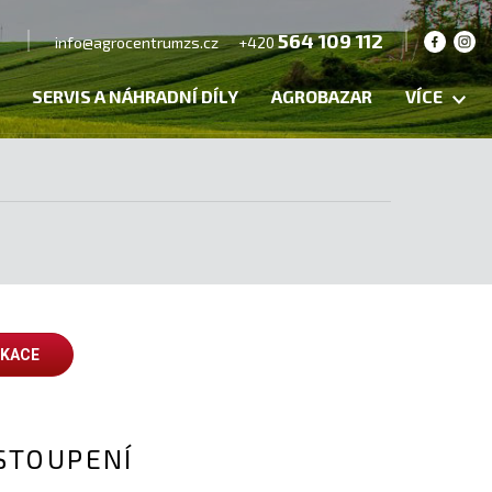
564 109 112
info@agrocentrumzs.cz
+420
SERVIS A NÁHRADNÍ DÍLY
AGROBAZAR
VÍCE
IKACE
STOUPENÍ