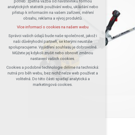
potřeb: zpětná vazba od návštěvníků formou
analytických statistik používání webu, ukládání nebo
udržení kontextu stránek (session):
přístup k informacím na vašem zařízení, měření
případná přihlášení, volby jazyka, apod.
obsahu, reklama a vývoj produktů.
Volitelná cookies
Více informací o cookies na našem webu
analytická pro anonymizované
vyhodnocení návštěvnosti
Správci vašich údajů bude naše společnost, jakož i
naši důvěryhodní partneři, se kterými neustále
marketingová cookies (Google)
spolupracujeme. Vyjádření souhlasu je dobrovolné.
Více informací o cookies na našem webu
Můžete jej kdykoli zrušit nebo obnovit změnou
nastavení vašich cookies.
Cookies a podobné technologie dělíme na technická:
Přijmout všechny cookies
nutná pro běh webu, bez nichž nelze web používat a
volitelná. Do této části spadají analytická a
Odmítnout vše
marketingová cookies.