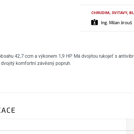
CHRUDIM, SVITAVY, 
Ing. Milan Jirouš
 obsahu 42,7 ccm a výkonem 1,9 HP. Má dvojitou rukojeť s antivi
 dvojitý komfortní závěsný popruh.
KACE