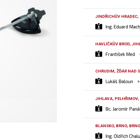
JINDŘICHŮV HRADEC,
Ing. Eduard Mac
HAVLÍČKŮV BROD, JIH
František Med
CHRUDIM, ŽĎÁR NAD S
Lukáš Baloun
JIHLAVA, PELHŘIMOV,
Bc. Jaromír Pan
BLANSKO, BRNO, BRN
Ing. Oldřich Chal