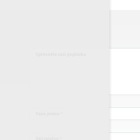
Upřesněte vaši poptávku
Vaše jméno *
Váš telefon *