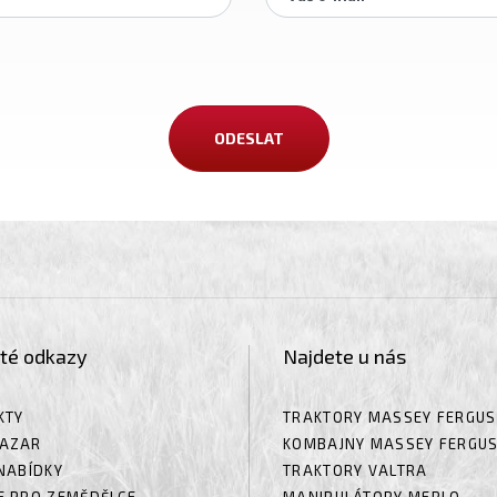
ité odkazy
Najdete u nás
KTY
TRAKTORY MASSEY FERGU
AZAR
KOMBAJNY MASSEY FERGU
NABÍDKY
TRAKTORY VALTRA
E PRO ZEMĚDĚLCE
MANIPULÁTORY MERLO