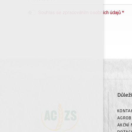
Souhlas se zpracováním osobních údajů *
Důlež
KONTA
AGROB
AKČNÍ 
DOTAC