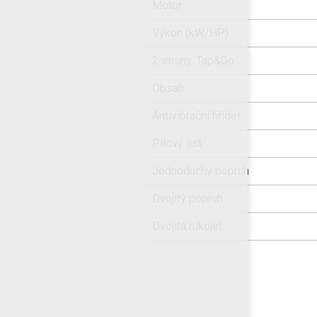
Motor
Výkon (kW/HP)
2 struny, Tap&Go
Obsah
Antivibrační hřídel
Pilový list
Jednoduchy popruh
Dvojitý popruh
Dvojitá rukojeť