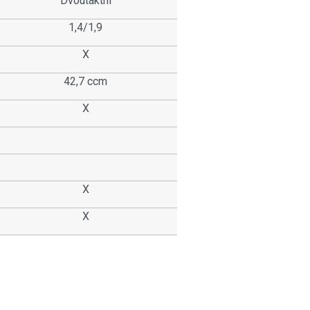
Dvoutaktní
1,4/1,9
X
42,7 ccm
X
X
X