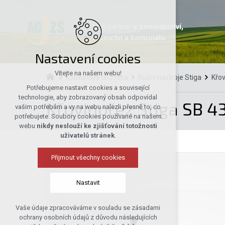
Váš partner
v zemědělství,
lesnictví a komunálu
Nastavení cookies
Vítejte na našem webu!
Komunální technika
Ruční nástroje Stiga
Křov
Potřebujeme nastavit cookies a související
technologie, aby zobrazovaný obsah odpovídal
Křovinořez Stiga SB 4
vašim potřebám a vy na webu nalezli přesně to, co
potřebujete. Soubory cookies používané na našem
webu
nikdy neslouží ke zjišťování totožnosti
uživatelů stránek
.
Přijmout všechny cookies
Nastavit
Vaše údaje zpracováváme v souladu se zásadami
Technická cookies
ochrany osobních údajů z důvodu následujících
nutná pro provozování webu