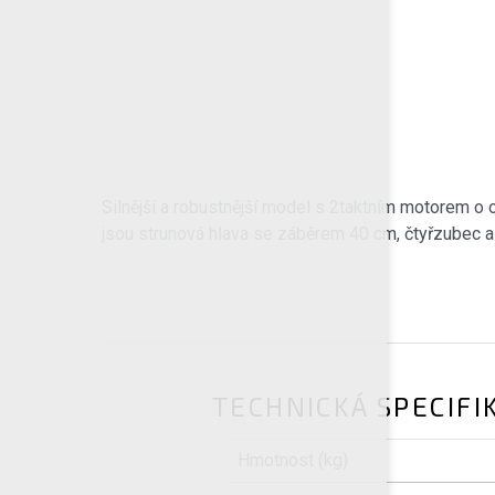
Silnější a robustnější model s 2taktním motorem o
jsou strunová hlava se záběrem 40 cm, čtyřzubec a
TECHNICKÁ SPECIFI
Hmotnost (kg)