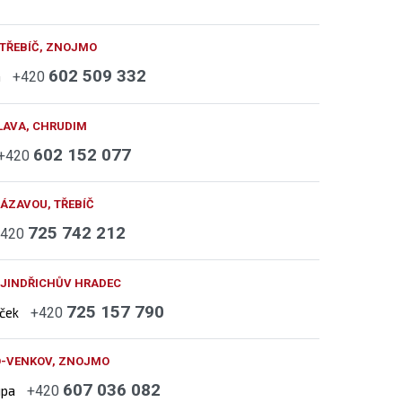
 TŘEBÍČ, ZNOJMO
602 509 332
h
+420
LAVA, CHRUDIM
602 152 077
+420
ÁZAVOU, TŘEBÍČ
725 742 212
+420
 JINDŘICHŮV HRADEC
725 157 790
áček
+420
O-VENKOV, ZNOJMO
607 036 082
upa
+420