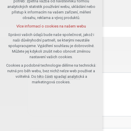
potřeb: zpětná vazba od návštěvníků formou
analytických statistik používání webu, ukládání nebo
udržení kontextu stránek (session):
přístup k informacím na vašem zařízení, měření
případná přihlášení, volby jazyka, apod.
obsahu, reklama a vývoj produktů.
Volitelná cookies
Více informací o cookies na našem webu
analytická pro anonymizované
vyhodnocení návštěvnosti
Správci vašich údajů bude naše společnost, jakož i
naši důvěryhodní partneři, se kterými neustále
marketingová cookies (Google)
spolupracujeme. Vyjádření souhlasu je dobrovolné.
Více informací o cookies na našem webu
Můžete jej kdykoli zrušit nebo obnovit změnou
nastavení vašich cookies.
Cookies a podobné technologie dělíme na technická:
Přijmout všechny cookies
nutná pro běh webu, bez nichž nelze web používat a
volitelná. Do této části spadají analytická a
Upřesněte vaši poptávku
Odmítnout vše
marketingová cookies.