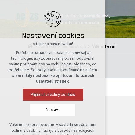
Váš partner
v zemědělství,
lesnictví a komunálu
Nastavení cookies
Vítejte na našem webu!
Kontakty
Servis strojů
Vilém Tesař
Potřebujeme nastavit cookies a související
technologie, aby zobrazovaný obsah odpovídal
Vilém Tesař
vašim potřebám a vy na webu nalezli přesně to, co
potřebujete. Soubory cookies používané na našem
webu
nikdy neslouží ke zjišťování totožnosti
uživatelů stránek
.
Přijmout všechny cookies
Nastavit
Vaše údaje zpracováváme v souladu se zásadami
Technická cookies
ochrany osobních údajů z důvodu následujících
nutná pro provozování webu