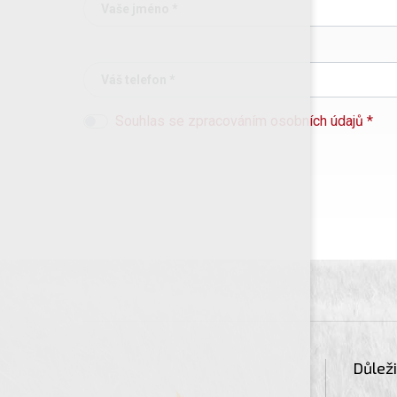
Vaše jméno *
Váš telefon *
Souhlas se zpracováním osobních údajů *
Důlež