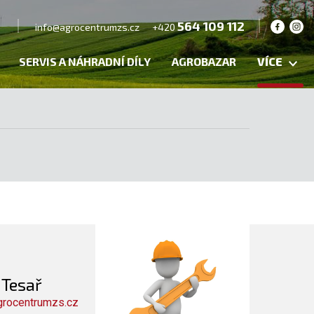
564 109 112
info@agrocentrumzs.cz
+420
SERVIS A NÁHRADNÍ DÍLY
AGROBAZAR
VÍCE
 Tesař
grocentrumzs.cz