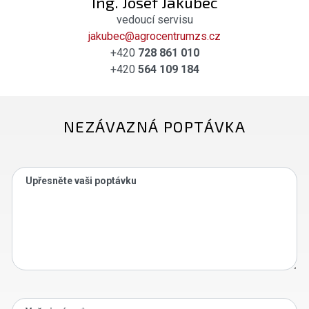
Ing. Josef Jakubec
vedoucí servisu
jakubec@agrocentrumzs.cz
+420
728 861 010
+420
564 109 184
NEZÁVAZNÁ POPTÁVKA
Upřesněte vaši poptávku