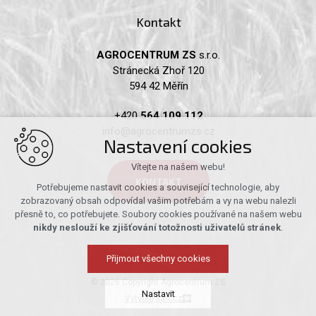
Kontakt
AGROCENTRUM ZS
s.r.o.
Stránecká Zhoř 120
594 42 Měřín
+420
564 109 112
info@agrocentrumzs.cz
Nastavení cookies
Vítejte na našem webu!
KONTAKT
Potřebujeme nastavit cookies a související technologie, aby
zobrazovaný obsah odpovídal vašim potřebám a vy na webu nalezli
přesně to, co potřebujete. Soubory cookies používané na našem webu
nikdy neslouží ke zjišťování totožnosti uživatelů stránek
.
Přijmout všechny cookies
© 2026 Copyright Agrocentrum ZS
Nastavit
Vytvořil xart.cz