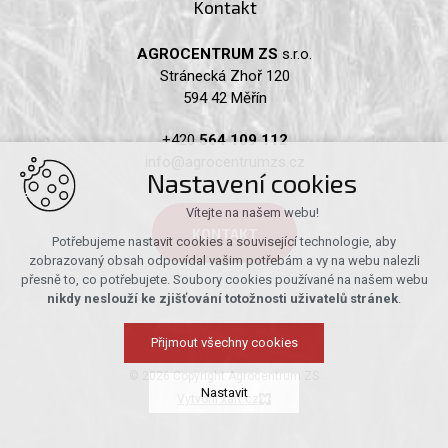
Kontakt
AGROCENTRUM ZS
s.r.o.
Stránecká Zhoř 120
594 42 Měřín
+420
564 109 112
info@agrocentrumzs.cz
Nastavení cookies
Vítejte na našem webu!
KONTAKT
Potřebujeme nastavit cookies a související technologie, aby
zobrazovaný obsah odpovídal vašim potřebám a vy na webu nalezli
přesně to, co potřebujete. Soubory cookies používané na našem webu
nikdy neslouží ke zjišťování totožnosti uživatelů stránek
.
Přijmout všechny cookies
© 2026 Copyright Agrocentrum ZS
Nastavit
Vytvořil xart.cz