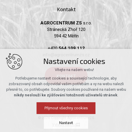
Kontakt
AGROCENTRUM ZS
s.r.o.
Stránecká Zhoř 120
594 42 Měřín
+420
564 109 112
info@agrocentrumzs.cz
Nastavení cookies
Vítejte na našem webu!
KONTAKT
Potřebujeme nastavit cookies a související technologie, aby
zobrazovaný obsah odpovídal vašim potřebám a vy na webu nalezli
přesně to, co potřebujete. Soubory cookies používané na našem webu
nikdy neslouží ke zjišťování totožnosti uživatelů stránek
.
Přijmout všechny cookies
© 2026 Copyright Agrocentrum ZS
Nastavit
Vytvořil xart.cz