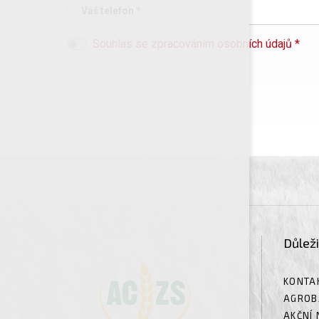
Váš telefon *
Souhlas se zpracováním osobních údajů *
Důlež
KONTA
AGROB
AKČNÍ 