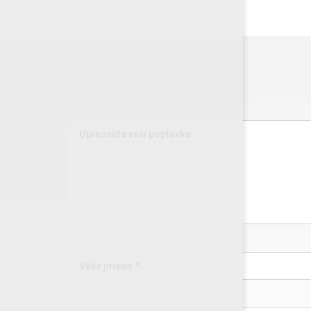
Upřesněte vaši poptávku
Vaše jméno *