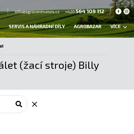
564 109 112
info@agrocentrumzs.cz
+420
SERVIS A NÁHRADNÍ DÍLY
AGROBAZAR
VÍCE
at
t (žací stroje) Billy