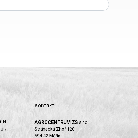
Kontakt
SON
AGROCENTRUM ZS
s.r.o.
Stránecká Zhoř 120
SON
594 42 Měřín