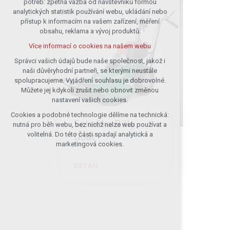
potřeb: zpětná vazba od návštěvníků formou
analytických statistik používání webu, ukládání nebo
udržení kontextu stránek (session):
přístup k informacím na vašem zařízení, měření
případná přihlášení, volby jazyka, apod.
obsahu, reklama a vývoj produktů.
Volitelná cookies
Více informací o cookies na našem webu
analytická pro anonymizované
vyhodnocení návštěvnosti
Správci vašich údajů bude naše společnost, jakož i
naši důvěryhodní partneři, se kterými neustále
marketingová cookies (Google)
spolupracujeme. Vyjádření souhlasu je dobrovolné.
Více informací o cookies na našem webu
Můžete jej kdykoli zrušit nebo obnovit změnou
nastavení vašich cookies.
Cookies a podobné technologie dělíme na technická:
Přijmout všechny cookies
Sekačka Billy
nutná pro běh webu, bez nichž nelze web používat a
Goat
volitelná. Do této části spadají analytická a
Odmítnout vše
marketingová cookies.
DETAIL