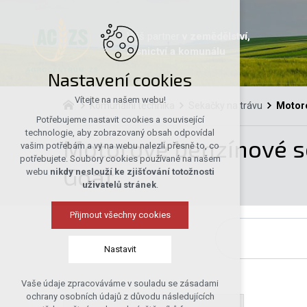
Váš partner
v zemědělství,
lesnictví a komunálu
Nastavení cookies
Vítejte na našem webu!
Komunální technika
Sekačky na trávu
Motoro
Potřebujeme nastavit cookies a související
technologie, aby zobrazovaný obsah odpovídal
Motorové benzínové sek
vašim potřebám a vy na webu nalezli přesně to, co
potřebujete. Soubory cookies používané na našem
Goat
webu
nikdy neslouží ke zjišťování totožnosti
uživatelů stránek
.
Přijmout všechny cookies
Nastavit
Vaše údaje zpracováváme v souladu se zásadami
Technická cookies
ochrany osobních údajů z důvodu následujících
nutná pro provozování webu